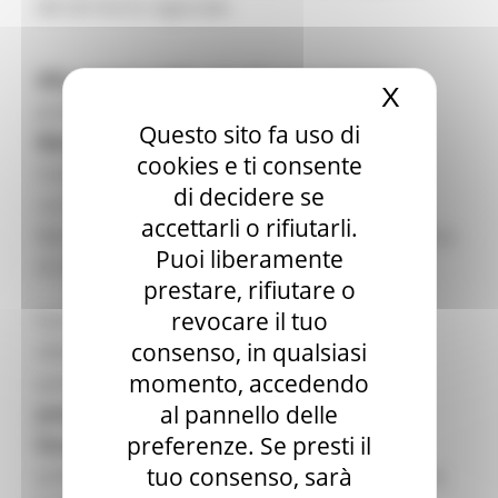
del territorio regionale.
Alla scoperta della cittadinanza europea
è
X
Nascond
promosso da
EUROPE DIRECT Regione
Questo sito fa uso di
Marche
(Regione Marche) e Camera di
cookies e ti consente
Commercio per le Marche, in collaborazione
di decidere se
con l'Ufficio Scolastico Regionale per le
accettarli o rifiutarli.
Marche e EUROPE DIRECT Unione Montana Marca
Puoi liberamente
di Camerino.
prestare, rifiutare o
revocare il tuo
Il progetto punta al raggiungimento di vari
consenso, in qualsiasi
obiettivi formativi: l’
educazione civica
in
momento, accedendo
particolare alla cittadinanza europea, la
al pannello delle
promozione delle opportunità che l’Unione
preferenze. Se presti il
Europea offre
ai giovani, l’informazione sulle
tuo consenso, sarà
politiche dell’UE, il
monitoraggio civico
su come