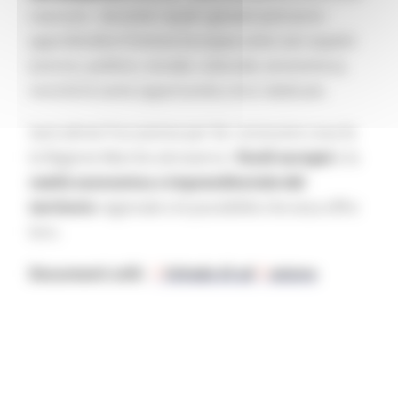
ciascuno - durante i quali i giovani potranno
approfondire l’Unione Europea sotto vari aspetti
(storico, politico, sociale, culturale, economico),
nonché le tante opportunità a loro dedicate.
Sarà altresì l’occasione per far conoscere cosa fa
la Regione Marche attraverso i
fondi europei
e la
realtà economica e imprenditoriale del
territorio
regionale e le possibilità che essa offre
loro.
Documenti utili:
Scheda di ad
esione