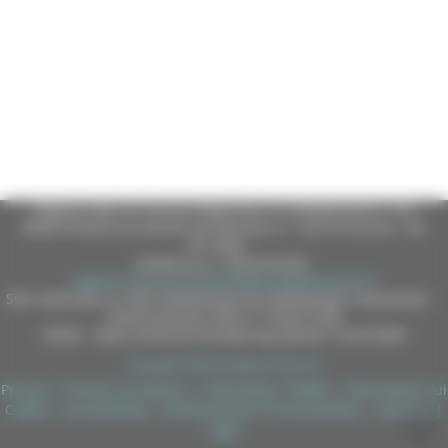
Regione Marche Giunta Regionale (CF 80008630420 P.IVA
00481070423) via Gentile da Fabriano, 9 - 60125 Ancona - tel.
071.8061
casella p.e.c. istituzionale :
regione.marche.protocollogiunta@emarche.it
Sito realizzato su CMS DotNetNuke by DotNetNuke Corporation
Autorizzazione SIAE n° 1225/I/1298
DUNS - Data Universal Numbering System: 514216030
Copyright 2026 by Regione Marche
Privacy
|
Termini Di Utilizzo
|
Informativa TEAMS
|
Informativa sui
Cookie
|
Accessibilità
|
Dichiarazione di Accessibilità
|
Sitemap
|
Login