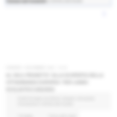
News ed eventi
Istruzione Formazione e Diritto allo Studio
VENERDÌ 4 NOVEMBRE 2022 16:32
AL VIA IL PROGETTO “ALLA SCOPERTA DELLA
CITTADINANZA EUROPEA” PER L’ANNO
SCOLASTICO 2022/2023
Fondi Europei
EU Direct
Giovani
Istruzione
Formazione e Diritto allo studio
19 views
Torna alle news