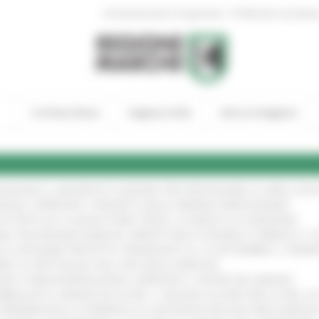
|
Amministrazione Trasparente
Profilo del committen
In Primo Piano
Regione Utile
Entra in Regione
TENGONO IL MANIFESTO EUROPEO PER PROTEGGERE LE AREE COST
IONALE: APPROVATI I PROGETTI DELLE IMPRESE MARCHIGIANE
!
 DI PISTE ED IL NUOVO PUMP TRACK, ULTIMATA LA CONSEGNA
!
ANA TRA REGIONE MARCHE, PREFETTURA DI PESARO E URBINO E I 
LE CATEGORIE PROTETTE: PROROGATO AL 10 SETTEMBRE IL TERM
ARE LO SPETTACOLO DAL VIVO NELLE MARCHE
!
GIE E VIDEOSORVEGLIANZA: APPROVATI I CRITERI DEL BANDO
!
UBBLICATO IL BANDO DA OLTRE 11 MILIONI DI EURO PER LE PMI, 
A SPERIMENTALE LA FERMATA DI CIVITANOVA PER DUE FRECCIAROS