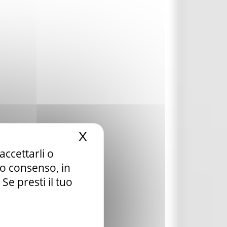
X
Nascondi il banner dei c
accettarli o
tuo consenso, in
e presti il tuo