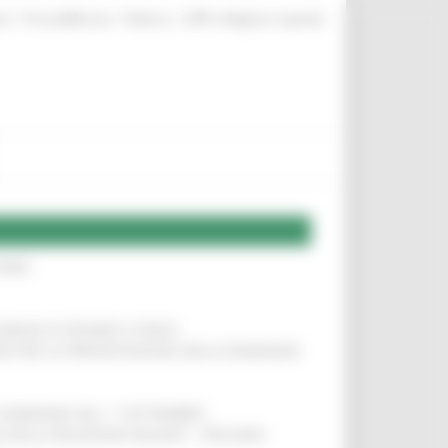
|
|
|
te
ProcediMarche
Rubrica
URP: la Regione risponde
IERE
!
COMUNI DI PESARO E FANO
!
INE PER LA PRESENTAZIONE DELLE DOMANDE
!
LE DOMANDE DAL 1° SETTEMBRE
!
SA DELLA RELAZIONE MILANO – PESCARA
!