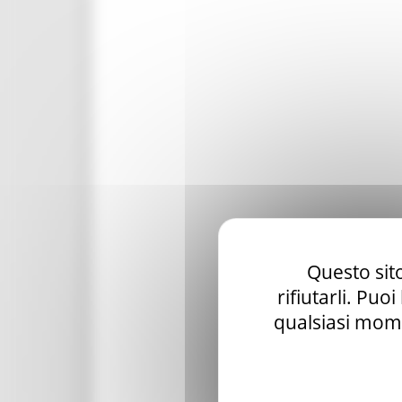
Questo sito
rifiutarli. Puo
qualsiasi mome