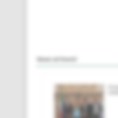
News ed Eventi
Firm
Urbi