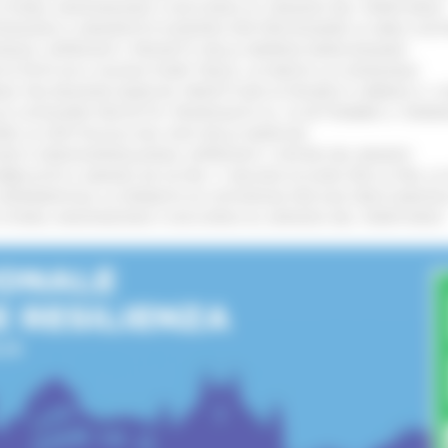
I STORIA, INNOVAZIONE E SOCCORSO AL SERVIZIO DEL TERRITORIO
!
TENGONO IL MANIFESTO EUROPEO PER PROTEGGERE LE AREE COST
IONALE: APPROVATI I PROGETTI DELLE IMPRESE MARCHIGIANE
!
 DI PISTE ED IL NUOVO PUMP TRACK, ULTIMATA LA CONSEGNA
!
ANA TRA REGIONE MARCHE, PREFETTURA DI PESARO E URBINO E I 
LE CATEGORIE PROTETTE: PROROGATO AL 10 SETTEMBRE IL TERM
ARE LO SPETTACOLO DAL VIVO NELLE MARCHE
!
GIE E VIDEOSORVEGLIANZA: APPROVATI I CRITERI DEL BANDO
!
UBBLICATO IL BANDO DA OLTRE 11 MILIONI DI EURO PER LE PMI, 
A SPERIMENTALE LA FERMATA DI CIVITANOVA PER DUE FRECCIAROS
I STORIA, INNOVAZIONE E SOCCORSO AL SERVIZIO DEL TERRITORIO
!