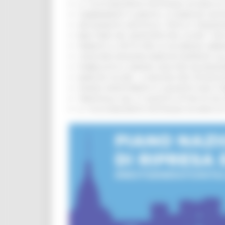
IL 118 DI MACERATA FESTEGGIA 30 ANNI D
CAMBIAMENTI CLIMATICI, LE MARCHE SOS
ARTIGIANATO ARTISTICO, TIPICO E TRADIZ
BIKE PARK DEL MONTEFELTRO, OLTRE 7 KM
FIRMATO IL PATTO PER LA SICUREZZA URB
CONCORSI REGIONE MARCHE RISERVATI AL
PUBBLICATO IL BANDO 2026 PER VALORIZZ
MARCHE SICURE, 1,2 MILIONI PER TECNOLO
FONDO INVESTIMENTI E LIQUIDITÀ 2026: P
TRENITALIA, DAL 31 AGOSTO ATTIVA IN VI
IL 118 DI MACERATA FESTEGGIA 30 ANNI D