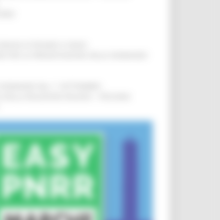
IERE
!
COMUNI DI PESARO E FANO
!
INE PER LA PRESENTAZIONE DELLE DOMANDE
!
LE DOMANDE DAL 1° SETTEMBRE
!
SA DELLA RELAZIONE MILANO – PESCARA
!