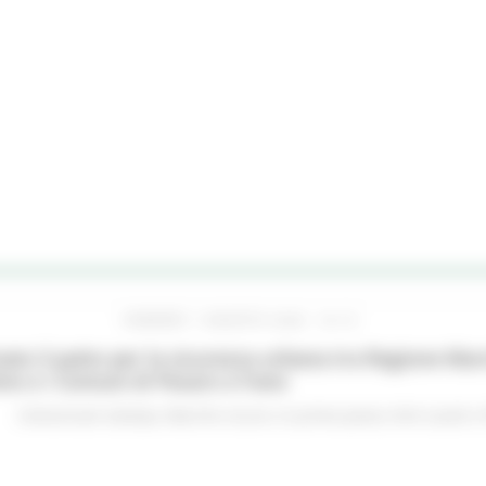
VENERDÌ 7 AGOSTO 2026 16:15
ato il patto per la sicurezza urbana tra Regione Mar
no e i Comuni di Pesaro e Fano
Comunicati stampa
Marche sicure
In primo piano
Enti Locali e