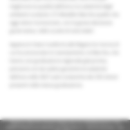
migliorare la qualità dell’aria e la salubrità degli
ambienti scolastici. È il Modello Marche quello che
oggi viene riconosciuto, con la giusta decisione
governativa, nelle scuole di tutta Italia”.
Appena lo Stato trasferirà alle Regioni le risorse di
cui ha annunciato lo stanziamento, le Marche, che
hanno una graduatoria regionale già pronta,
potranno sin da subito garantire la salubrità
dell’aria nelle 3027 aule scolastiche dei 335 istituti
presenti nella stessa graduatoria.
Regione Marche Giunta Regionale (CF 80008630420 P.IVA
00481070423) via Gentile da Fabriano, 9 - 60125 Ancona - tel.