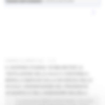
News ed eventi
Istruzione Formazione e Diritto allo Studio
VENERDÌ 26 MARZO 2021 17:24
IL GOVERNO STANZIA 150 MILIONI PER LA
VENTILAZIONE NELLE AULE E CONFERMA IL
MODELLO MARCHE SULLA SICUREZZA NELLE
SCUOLE. SODDISFAZIONE DEL PRESIDENTE
ACQUAROLI E DELL'ASSESSORE BALDELLI
In primo piano
Edilizia Lavori Pubblici
Istruzione