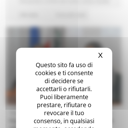
Formazione e Diritto allo studio
Salute
Sociale
258 views
Torna alle news
X
Nascond
Questo sito fa uso di
cookies e ti consente
di decidere se
accettarli o rifiutarli.
Puoi liberamente
prestare, rifiutare o
revocare il tuo
“Grande soddisfazione – sottolinea il Presidente
consenso, in qualsiasi
Francesco Acquaroli
- per la notizia che
dei 300