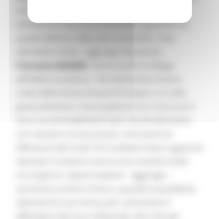
e Province marchigiane, degli impianti di
ventilazione meccanica finalizzati a garantire la
qualità dell’aria nelle aule scolastiche. “Una
splendida notizia - aggiunge l’Assessore
Francesco Baldelli
, che ha anche la delega
all’Edilizia Scolastica - che testimonia come la
scelta della Giunta Acquaroli andava e va nella
giusta direzione. Ossia quella di non rincorrere il
virus con provvedimenti spot, ma di intervenire
con soluzioni strutturali per contrastare la
diffusione del Covid-19 in ambienti dove ragazzi ed
operatori scolastici trascorrono insieme molte
ore al giorno. Questi impianti – aggiunge –
serviranno anche in futuro, quando la pandemia
attenuerà la sua morsa, per contrastare il
diffondersi dei virus influenzali, oltre che per