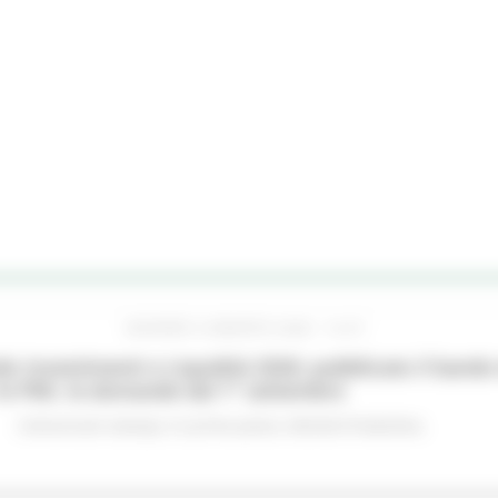
GIOVEDÌ 6 AGOSTO 2026 14:07
o Investimenti e Liquidità 2026: pubblicato il bando 
le PMI, le domande dal 1° settembre
Comunicati stampa
In primo piano
Attività Produttive