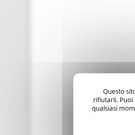
Questo sito
rifiutarli. Puo
qualsiasi mome