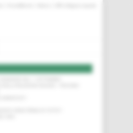
|
|
|
te
ProcediMarche
Rubrica
URP: la Regione risponde
LE DOMANDE DAL 1° SETTEMBRE
!
SA DELLA RELAZIONE MILANO – PESCARA
!
O ADRIATICO”
!
NITA’ VIENE PRIMA DI TUTTO”
!
DEL 35%
!