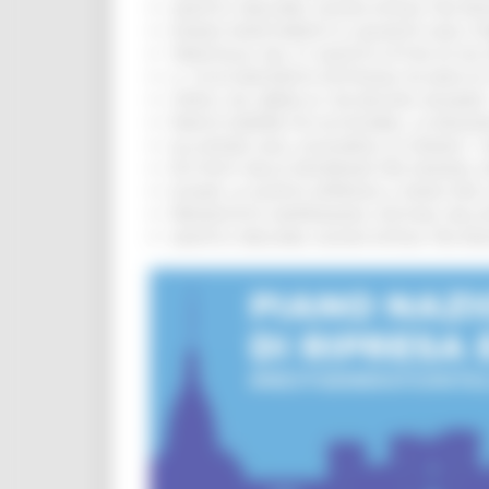
SANITÀ E WELFARE, NUOVA INTESA TRA RE
FONDO INVESTIMENTI E LIQUIDITÀ 2026: P
TRENITALIA, DAL 31 AGOSTO ATTIVA IN VI
IL 118 DI MACERATA FESTEGGIA 30 ANNI D
CIPESS, VIA LIBERA AI 106 MILIONI, BUGA
PARCHI SEMPRE PIÙ ACCESSIBILI, LA REG
ALLUVIONE 2022, ACQUAROLI AI SINDACI: 
PIÙ POSTI NELLE RESIDENZE PER ANZIANI,
EUSAIR, LA GIUNTA APPROVA IL PIANO PER 
PRESENTATO HAPPENNINO, FESTIVAL DELL
SANITÀ E WELFARE, NUOVA INTESA TRA RE