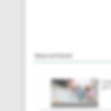
News ed Eventi
Fond
per 