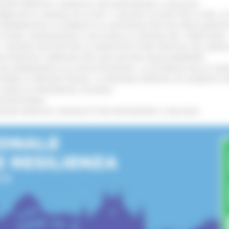
GIONE MARCHE E SINDACATI PER RAFFORZARE IL DIALOGO
!
UBBLICATO IL BANDO DA OLTRE 11 MILIONI DI EURO PER LE PMI, 
A SPERIMENTALE LA FERMATA DI CIVITANOVA PER DUE FRECCIAROS
I STORIA, INNOVAZIONE E SOCCORSO AL SERVIZIO DEL TERRITORIO
!
RO: “RISORSE DECISIVE PER LE INFRASTRUTTURE PORTUALI DEL MEDI
IONE RINNOVA L'IMPEGNO PER UNA NATURA SENZA BARRIERE
!
"DALL’EMERGENZA ALLA RICOSTRUZIONE. LA SICUREZZA DELLA COMU
 DISABILI E PERSONE FRAGILI: LA REGIONE APPROVA UN AUMENTO 
L’ANNO DI PRESIDENZA ITALIANA
!
’ENTROTERRA
!
GIONE MARCHE E SINDACATI PER RAFFORZARE IL DIALOGO
!