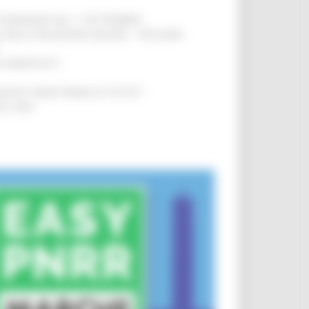
LE DOMANDE DAL 1° SETTEMBRE
!
SA DELLA RELAZIONE MILANO – PESCARA
!
O ADRIATICO”
!
NITA’ VIENE PRIMA DI TUTTO”
!
DEL 35%
!