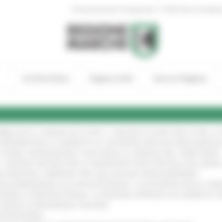
|
Amministrazione Trasparente
Profilo del committen
In Primo Piano
Regione Utile
Entra in Regione
UBBLICATO IL BANDO DA OLTRE 11 MILIONI DI EURO PER LE PMI, 
A SPERIMENTALE LA FERMATA DI CIVITANOVA PER DUE FRECCIAROS
I STORIA, INNOVAZIONE E SOCCORSO AL SERVIZIO DEL TERRITORIO
!
RO: “RISORSE DECISIVE PER LE INFRASTRUTTURE PORTUALI DEL MEDI
IONE RINNOVA L'IMPEGNO PER UNA NATURA SENZA BARRIERE
!
"DALL’EMERGENZA ALLA RICOSTRUZIONE. LA SICUREZZA DELLA COMU
 DISABILI E PERSONE FRAGILI: LA REGIONE APPROVA UN AUMENTO 
L’ANNO DI PRESIDENZA ITALIANA
!
’ENTROTERRA
!