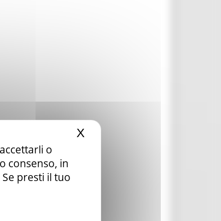
X
Nascondi il banner dei c
accettarli o
tuo consenso, in
e presti il tuo