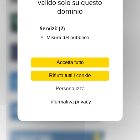
valido solo su questo
dominio
Servizi:
(2)
Misura del pubblico
Accetta tutto
Rifiuta tutti i cookie
Personalizza
Informativa privacy