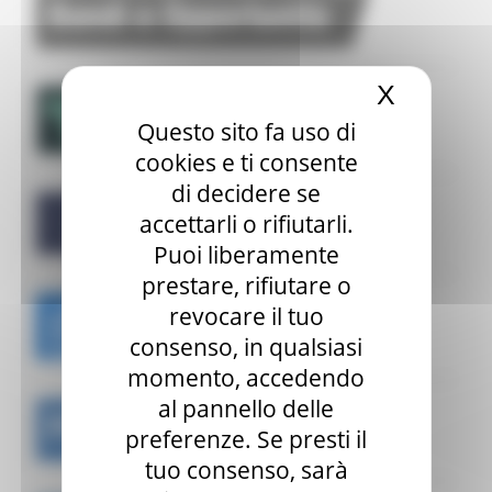
X
Nascond
Questo sito fa uso di
cookies e ti consente
di decidere se
accettarli o rifiutarli.
Puoi liberamente
prestare, rifiutare o
revocare il tuo
consenso, in qualsiasi
momento, accedendo
al pannello delle
preferenze. Se presti il
tuo consenso, sarà