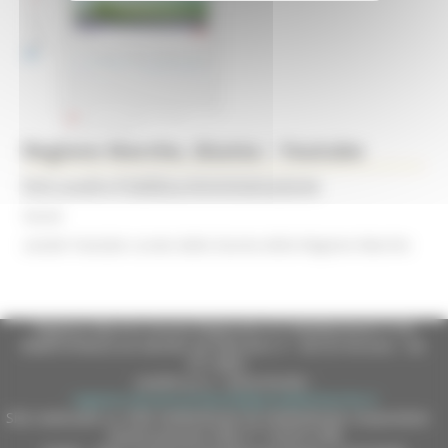
Regione Marche, Giunta – Youtube
Enti Locali e Pubblica Amministrazione
Social
canale Youtube curato dalla Giunta della Regione Marche
Regione Marche Giunta Regionale (CF 80008630420 P.IVA
00481070423) via Gentile da Fabriano, 9 - 60125 Ancona - tel.
071.8061
casella p.e.c. istituzionale :
regione.marche.protocollogiunta@emarche.it
Sito realizzato su CMS DotNetNuke by DotNetNuke Corporation
Autorizzazione SIAE n° 1225/I/1298