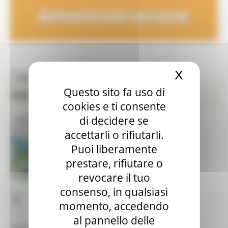
Amministrazione
X
Nascond
Toggle navigation
MENU & Contatti
Questo sito fa uso di
Siti Tematici
Enti Locali e Pubblica Amministrazione
cookies e ti consente
di decidere se
Risultati
3
Toggle navigation
Filtro:
accettarli o rifiutarli.
Puoi liberamente
prestare, rifiutare o
revocare il tuo
consenso, in qualsiasi
momento, accedendo
al pannello delle