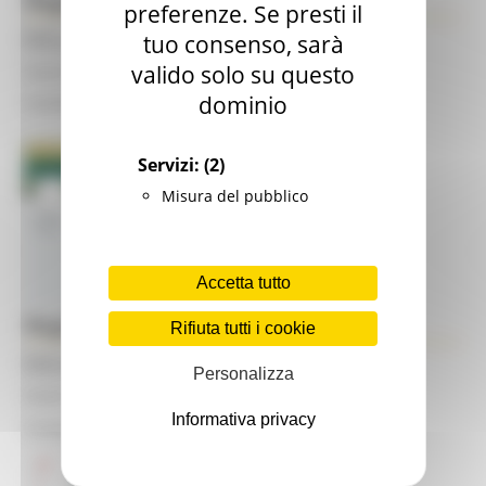
Regione Marche - Facebook
preferenze. Se presti il
Enti Locali e Pubblica Amministrazione
tuo consenso, sarà
valido solo su questo
Social
dominio
Canale Facebook ufficiale Regione Marche
Servizi:
(2)
Misura del pubblico
Accetta tutto
Regione Marche - Twitter
Rifiuta tutti i cookie
Enti Locali e Pubblica Amministrazione
Personalizza
Social
Informativa privacy
Canale Twitter ufficiale Regione Marche