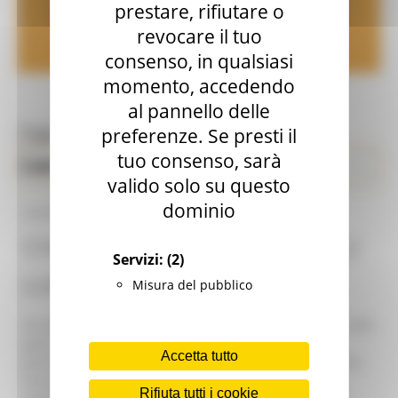
prestare, rifiutare o
Amministrazione
revocare il tuo
consenso, in qualsiasi
momento, accedendo
al pannello delle
preferenze. Se presti il
Toggle navigation
MENU & Contatti
tuo consenso, sarà
Comunicati Stampa
Enti Locali e Pubblica Amministrazione
valido solo su questo
dominio
26/05/2020
CHIUSURA UFFICI REGIONALI
Servizi:
(2)
LUNEDI' 1 GIUGNO 2020
Misura del pubblico
Gli uffici regionali resteranno chiusi per ponte festivo nella
giornata di lunedì 1 giugno. Resteranno in servizio il
Accetta tutto
personale della Protezione civile (Sala operativa e Centro
funzionale di Colle Ameno-personale a rotazione e in
Rifiuta tutti i cookie