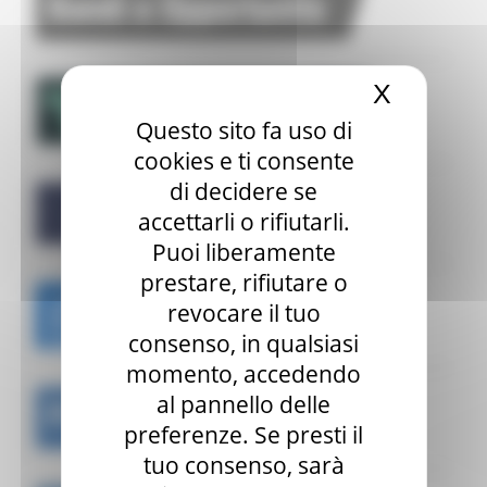
X
Nascond
Questo sito fa uso di
cookies e ti consente
di decidere se
accettarli o rifiutarli.
Puoi liberamente
prestare, rifiutare o
revocare il tuo
consenso, in qualsiasi
momento, accedendo
al pannello delle
preferenze. Se presti il
tuo consenso, sarà