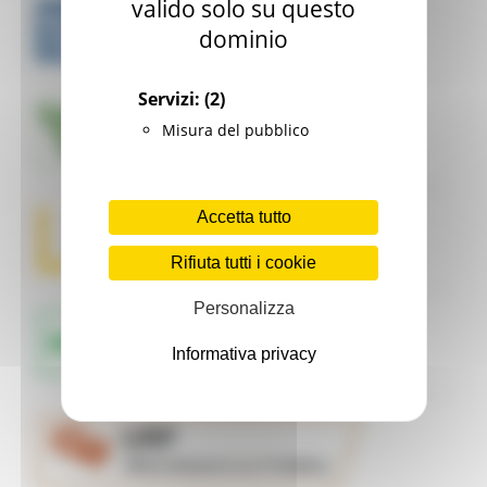
valido solo su questo
dominio
Servizi:
(2)
Misura del pubblico
Accetta tutto
Rifiuta tutti i cookie
Personalizza
Informativa privacy