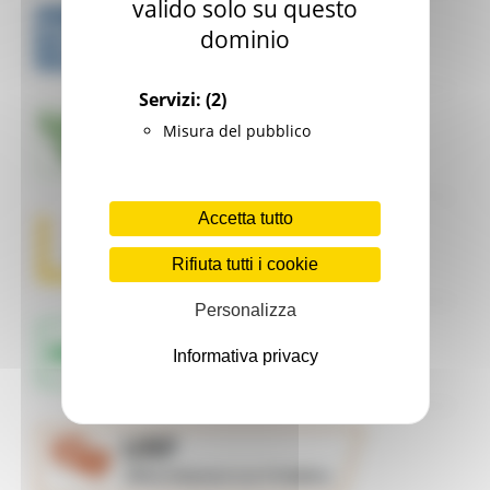
valido solo su questo
dominio
Servizi:
(2)
Misura del pubblico
Accetta tutto
Rifiuta tutti i cookie
Personalizza
Informativa privacy