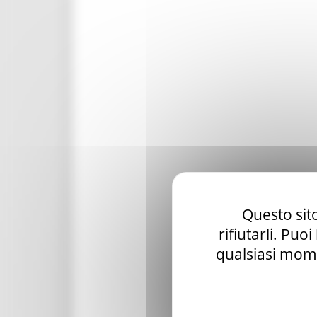
Questo sito
rifiutarli. Puo
qualsiasi mome