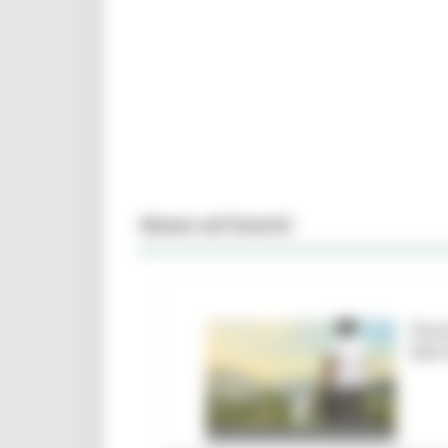
News ed Eventi
Parc
barr