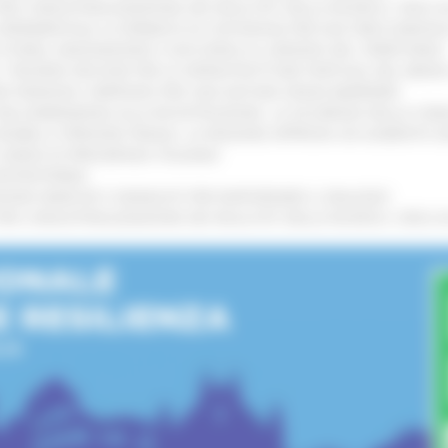
 L’INDUSTRIALIZZAZIONE DEI RISULTATI DELLA RICERCA: CIRCA 4
A SPERIMENTALE LA FERMATA DI CIVITANOVA PER DUE FRECCIAROS
I STORIA, INNOVAZIONE E SOCCORSO AL SERVIZIO DEL TERRITORIO
!
RO: “RISORSE DECISIVE PER LE INFRASTRUTTURE PORTUALI DEL MEDI
IONE RINNOVA L'IMPEGNO PER UNA NATURA SENZA BARRIERE
!
"DALL’EMERGENZA ALLA RICOSTRUZIONE. LA SICUREZZA DELLA COMU
 DISABILI E PERSONE FRAGILI: LA REGIONE APPROVA UN AUMENTO 
L’ANNO DI PRESIDENZA ITALIANA
!
’ENTROTERRA
!
GIONE MARCHE E SINDACATI PER RAFFORZARE IL DIALOGO
!
 L’INDUSTRIALIZZAZIONE DEI RISULTATI DELLA RICERCA: CIRCA 4