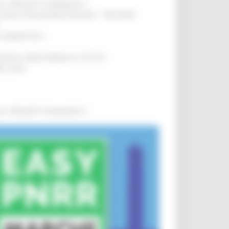
0 I PROGETTI FINANZIATI
!
SA DELLA RELAZIONE MILANO – PESCARA
!
O ADRIATICO”
!
NITA’ VIENE PRIMA DI TUTTO”
!
DEL 35%
!
0 I PROGETTI FINANZIATI
!