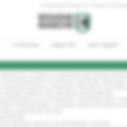
|
Amministrazione Trasparente
Profilo del committen
In Primo Piano
Regione Utile
Entra in Regione
A SPERIMENTALE LA FERMATA DI CIVITANOVA PER DUE FRECCIAROS
I STORIA, INNOVAZIONE E SOCCORSO AL SERVIZIO DEL TERRITORIO
!
RO: “RISORSE DECISIVE PER LE INFRASTRUTTURE PORTUALI DEL MEDI
IONE RINNOVA L'IMPEGNO PER UNA NATURA SENZA BARRIERE
!
"DALL’EMERGENZA ALLA RICOSTRUZIONE. LA SICUREZZA DELLA COMU
 DISABILI E PERSONE FRAGILI: LA REGIONE APPROVA UN AUMENTO 
L’ANNO DI PRESIDENZA ITALIANA
!
’ENTROTERRA
!
GIONE MARCHE E SINDACATI PER RAFFORZARE IL DIALOGO
!