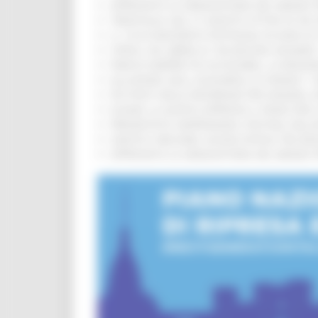
APPROVATA LA GRADUATORIA DEL BANDO PER
TRENITALIA, DAL 31 AGOSTO ATTIVA IN VI
IL 118 DI MACERATA FESTEGGIA 30 ANNI D
CIPESS, VIA LIBERA AI 106 MILIONI, BUGA
PARCHI SEMPRE PIÙ ACCESSIBILI, LA REG
ALLUVIONE 2022, ACQUAROLI AI SINDACI: 
PIÙ POSTI NELLE RESIDENZE PER ANZIANI,
EUSAIR, LA GIUNTA APPROVA IL PIANO PER 
PRESENTATO HAPPENNINO, FESTIVAL DELL
SANITÀ E WELFARE, NUOVA INTESA TRA RE
APPROVATA LA GRADUATORIA DEL BANDO PER