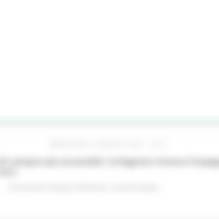
MERCOLEDÌ 5 AGOSTO 2026 16:24
hi sempre più accessibili, la Regione rinnova l'imp
iere
Comunicati stampa
Ambiente
In primo piano