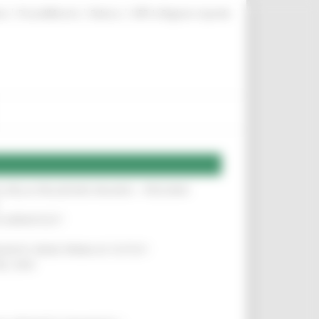
|
|
|
te
ProcediMarche
Rubrica
URP: la Regione risponde
SA DELLA RELAZIONE MILANO – PESCARA
!
O ADRIATICO”
!
NITA’ VIENE PRIMA DI TUTTO”
!
DEL 35%
!