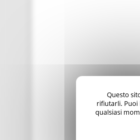
Questo sito
rifiutarli. Puo
qualsiasi mome