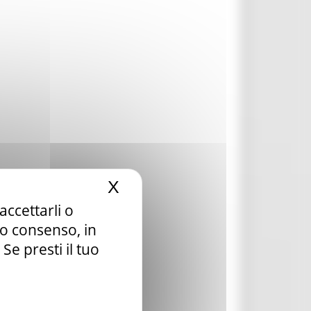
X
Nascondi il banner dei c
accettarli o
tuo consenso, in
e presti il tuo