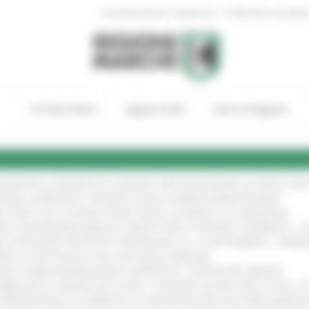
|
Amministrazione Trasparente
Profilo del committen
In Primo Piano
Regione Utile
Entra in Regione
TENGONO IL MANIFESTO EUROPEO PER PROTEGGERE LE AREE COST
IONALE: APPROVATI I PROGETTI DELLE IMPRESE MARCHIGIANE
!
 DI PISTE ED IL NUOVO PUMP TRACK, ULTIMATA LA CONSEGNA
!
ANA TRA REGIONE MARCHE, PREFETTURA DI PESARO E URBINO E I 
LE CATEGORIE PROTETTE: PROROGATO AL 10 SETTEMBRE IL TERM
ARE LO SPETTACOLO DAL VIVO NELLE MARCHE
!
GIE E VIDEOSORVEGLIANZA: APPROVATI I CRITERI DEL BANDO
!
UBBLICATO IL BANDO DA OLTRE 11 MILIONI DI EURO PER LE PMI, 
A SPERIMENTALE LA FERMATA DI CIVITANOVA PER DUE FRECCIAROS