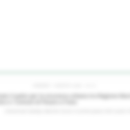
VENERDÌ 7 AGOSTO 2026 16:15
ato il patto per la sicurezza urbana tra Regione Mar
no e i Comuni di Pesaro e Fano
Comunicati stampa
Marche sicure
In primo piano
Enti Locali e