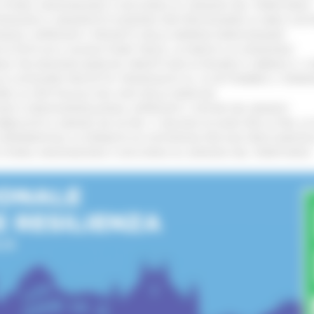
I STORIA, INNOVAZIONE E SOCCORSO AL SERVIZIO DEL TERRITORIO
!
TENGONO IL MANIFESTO EUROPEO PER PROTEGGERE LE AREE COST
IONALE: APPROVATI I PROGETTI DELLE IMPRESE MARCHIGIANE
!
 DI PISTE ED IL NUOVO PUMP TRACK, ULTIMATA LA CONSEGNA
!
ANA TRA REGIONE MARCHE, PREFETTURA DI PESARO E URBINO E I 
LE CATEGORIE PROTETTE: PROROGATO AL 10 SETTEMBRE IL TERM
ARE LO SPETTACOLO DAL VIVO NELLE MARCHE
!
GIE E VIDEOSORVEGLIANZA: APPROVATI I CRITERI DEL BANDO
!
UBBLICATO IL BANDO DA OLTRE 11 MILIONI DI EURO PER LE PMI, 
A SPERIMENTALE LA FERMATA DI CIVITANOVA PER DUE FRECCIAROS
I STORIA, INNOVAZIONE E SOCCORSO AL SERVIZIO DEL TERRITORIO
!