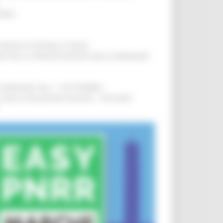
IERE
!
COMUNI DI PESARO E FANO
!
INE PER LA PRESENTAZIONE DELLE DOMANDE
!
LE DOMANDE DAL 1° SETTEMBRE
!
SA DELLA RELAZIONE MILANO – PESCARA
!