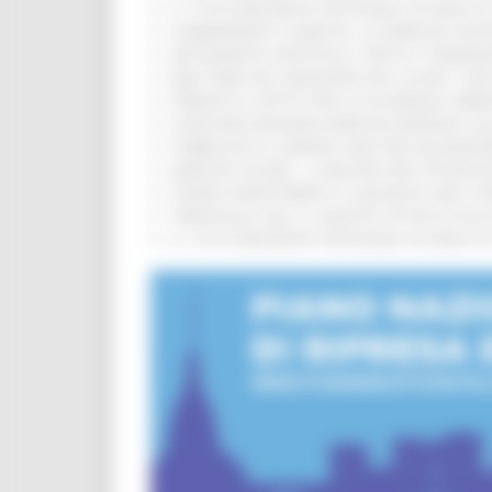
IL 118 DI MACERATA FESTEGGIA 30 ANNI D
CAMBIAMENTI CLIMATICI, LE MARCHE SOS
ARTIGIANATO ARTISTICO, TIPICO E TRADIZ
BIKE PARK DEL MONTEFELTRO, OLTRE 7 KM
FIRMATO IL PATTO PER LA SICUREZZA URB
CONCORSI REGIONE MARCHE RISERVATI AL
PUBBLICATO IL BANDO 2026 PER VALORIZZ
MARCHE SICURE, 1,2 MILIONI PER TECNOLO
FONDO INVESTIMENTI E LIQUIDITÀ 2026: P
TRENITALIA, DAL 31 AGOSTO ATTIVA IN VI
IL 118 DI MACERATA FESTEGGIA 30 ANNI D