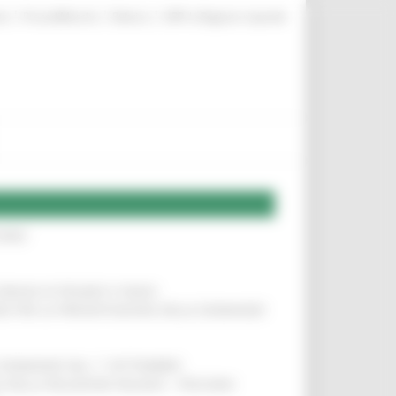
|
|
|
te
ProcediMarche
Rubrica
URP: la Regione risponde
IERE
!
COMUNI DI PESARO E FANO
!
INE PER LA PRESENTAZIONE DELLE DOMANDE
!
LE DOMANDE DAL 1° SETTEMBRE
!
SA DELLA RELAZIONE MILANO – PESCARA
!