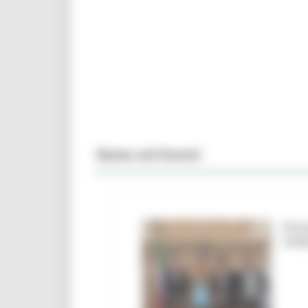
News ed Eventi
Firm
Urbi