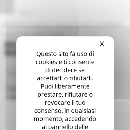
Vai al contenuto
Vai al piede
Vai al menu
Vai alla sezione Amministrazione Trasparente
Pannello di gestione dei cookies
|
|
Amministrazione Trasparente
Profilo del committente
ProcediMarche
|
|
Rubrica
URP: la Regione risponde
X
Nascond
Questo sito fa uso di
cookies e ti consente
di decidere se
/
/
Regione Utile
Cultura
Ricerca Musei
accettarli o rifiutarli.
Puoi liberamente
Toggle navigation
MENU & Contatti
prestare, rifiutare o
Accesso Utente
revocare il tuo
consenso, in qualsiasi
Nome Utente:
momento, accedendo
Password:
al pannello delle