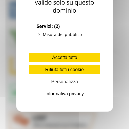
valido solo su questo
dominio
Servizi:
(2)
Misura del pubblico
Accetta tutto
Rifiuta tutti i cookie
Personalizza
Informativa privacy