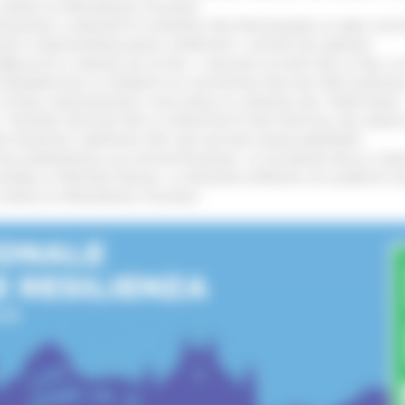
L’ANNO DI PRESIDENZA ITALIANA
!
TENGONO IL MANIFESTO EUROPEO PER PROTEGGERE LE AREE COST
GIE E VIDEOSORVEGLIANZA: APPROVATI I CRITERI DEL BANDO
!
UBBLICATO IL BANDO DA OLTRE 11 MILIONI DI EURO PER LE PMI, 
A SPERIMENTALE LA FERMATA DI CIVITANOVA PER DUE FRECCIAROS
I STORIA, INNOVAZIONE E SOCCORSO AL SERVIZIO DEL TERRITORIO
!
RO: “RISORSE DECISIVE PER LE INFRASTRUTTURE PORTUALI DEL MEDI
IONE RINNOVA L'IMPEGNO PER UNA NATURA SENZA BARRIERE
!
"DALL’EMERGENZA ALLA RICOSTRUZIONE. LA SICUREZZA DELLA COMU
 DISABILI E PERSONE FRAGILI: LA REGIONE APPROVA UN AUMENTO 
L’ANNO DI PRESIDENZA ITALIANA
!