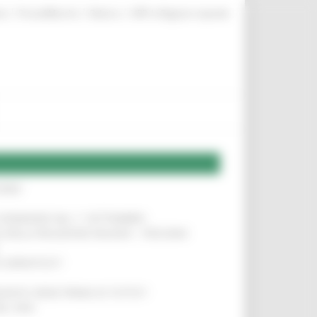
|
|
|
te
ProcediMarche
Rubrica
URP: la Regione risponde
IERE
!
LE DOMANDE DAL 1° SETTEMBRE
!
SA DELLA RELAZIONE MILANO – PESCARA
!
O ADRIATICO”
!
NITA’ VIENE PRIMA DI TUTTO”
!
DEL 35%
!