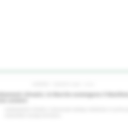
VENERDÌ 7 AGOSTO 2026 10:24
iamenti climatici, le Marche sostengono il Manifes
ree costiere
Cambiamenti climatici
Comunicati stampa
Ambiente
In primo 
sostenibile
Europa ed Estero