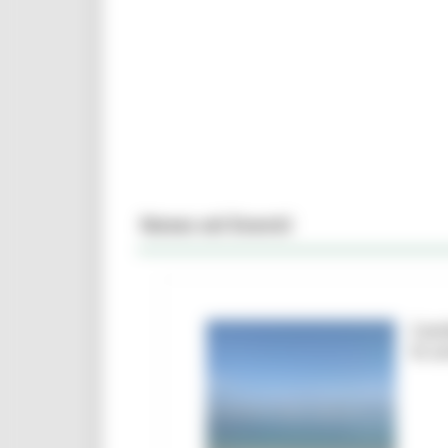
News ed Eventi
Camb
le a