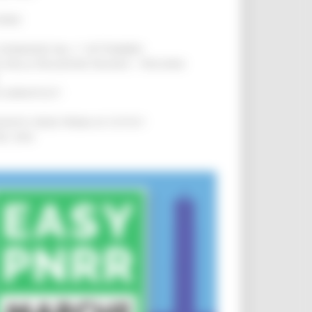
IERE
!
LE DOMANDE DAL 1° SETTEMBRE
!
SA DELLA RELAZIONE MILANO – PESCARA
!
O ADRIATICO”
!
NITA’ VIENE PRIMA DI TUTTO”
!
DEL 35%
!