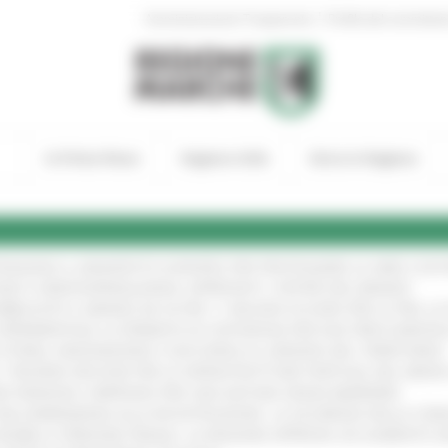
|
Amministrazione Trasparente
Profilo del committen
In Primo Piano
Regione Utile
Entra in Regione
TENGONO IL MANIFESTO EUROPEO PER PROTEGGERE LE AREE COST
GIE E VIDEOSORVEGLIANZA: APPROVATI I CRITERI DEL BANDO
!
UBBLICATO IL BANDO DA OLTRE 11 MILIONI DI EURO PER LE PMI, 
A SPERIMENTALE LA FERMATA DI CIVITANOVA PER DUE FRECCIAROS
I STORIA, INNOVAZIONE E SOCCORSO AL SERVIZIO DEL TERRITORIO
!
RO: “RISORSE DECISIVE PER LE INFRASTRUTTURE PORTUALI DEL MEDI
IONE RINNOVA L'IMPEGNO PER UNA NATURA SENZA BARRIERE
!
"DALL’EMERGENZA ALLA RICOSTRUZIONE. LA SICUREZZA DELLA COMU
 DISABILI E PERSONE FRAGILI: LA REGIONE APPROVA UN AUMENTO 