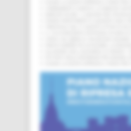
EUSAIR, LA GIUNTA APPROVA IL PIANO PER 
CAMBIAMENTI CLIMATICI, LE MARCHE SOS
MARCHE SICURE, 1,2 MILIONI PER TECNOLO
FONDO INVESTIMENTI E LIQUIDITÀ 2026: P
TRENITALIA, DAL 31 AGOSTO ATTIVA IN VI
IL 118 DI MACERATA FESTEGGIA 30 ANNI D
CIPESS, VIA LIBERA AI 106 MILIONI, BUGA
PARCHI SEMPRE PIÙ ACCESSIBILI, LA REG
ALLUVIONE 2022, ACQUAROLI AI SINDACI: 
PIÙ POSTI NELLE RESIDENZE PER ANZIANI,
EUSAIR, LA GIUNTA APPROVA IL PIANO PER 