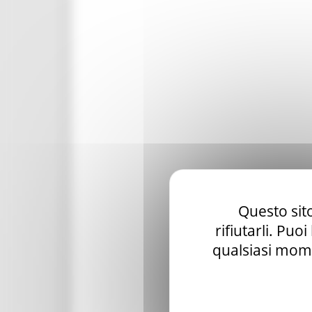
Questo sito
rifiutarli. Puo
qualsiasi mome