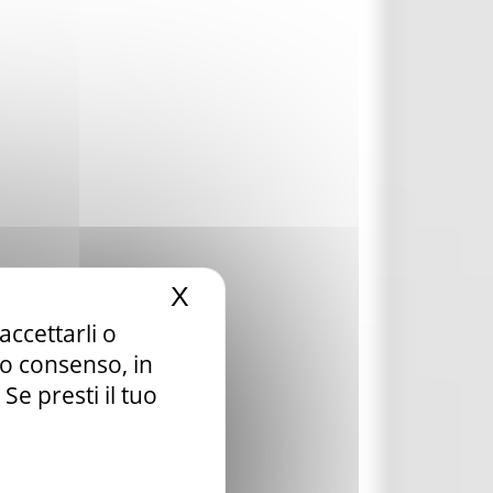
X
Nascondi il banner dei c
accettarli o
tuo consenso, in
e presti il tuo