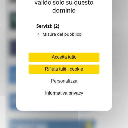
valido solo su questo
dominio
Servizi:
(2)
Misura del pubblico
Accetta tutto
Rifiuta tutti i cookie
Personalizza
Informativa privacy