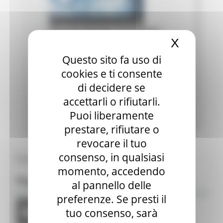
Marche Sicure, 1,2 milioni
per tecnologie e
X
Nascond
videosorveglianza: approvati
Questo sito fa uso di
i criteri del bando
cookies e ti consente
Comunicati stampa
In primo
di decidere se
piano
Enti Locali e
PA
Opportunità per il
accettarli o rifiutarli.
territorio
Puoi liberamente
prestare, rifiutare o
revocare il tuo
consenso, in qualsiasi
Tutte le news
momento, accedendo
Focus
al pannello delle
preferenze. Se presti il
tuo consenso, sarà