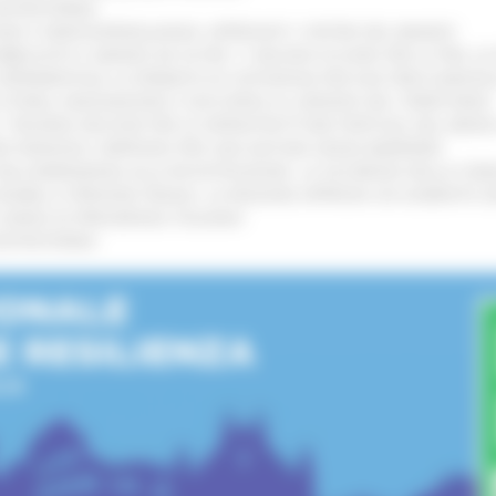
’ENTROTERRA
!
GIE E VIDEOSORVEGLIANZA: APPROVATI I CRITERI DEL BANDO
!
UBBLICATO IL BANDO DA OLTRE 11 MILIONI DI EURO PER LE PMI, 
A SPERIMENTALE LA FERMATA DI CIVITANOVA PER DUE FRECCIAROS
I STORIA, INNOVAZIONE E SOCCORSO AL SERVIZIO DEL TERRITORIO
!
RO: “RISORSE DECISIVE PER LE INFRASTRUTTURE PORTUALI DEL MEDI
IONE RINNOVA L'IMPEGNO PER UNA NATURA SENZA BARRIERE
!
"DALL’EMERGENZA ALLA RICOSTRUZIONE. LA SICUREZZA DELLA COMU
 DISABILI E PERSONE FRAGILI: LA REGIONE APPROVA UN AUMENTO 
L’ANNO DI PRESIDENZA ITALIANA
!
’ENTROTERRA
!