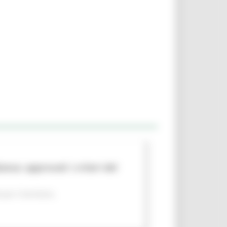
nza: approvati i criteri del
per il territorio