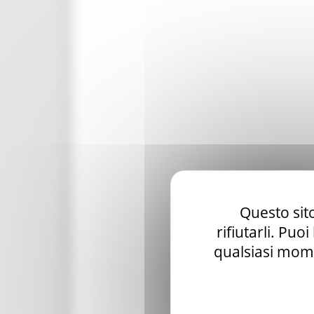
Questo sito
rifiutarli. Puo
qualsiasi mome