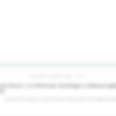
GIOVEDÌ 6 AGOSTO 2026 16:42
he Sicure, 1,2 milioni per tecnologie e videosorveglia
do
Comunicati stampa
In primo piano
Enti Locali e PA
Opportunità 