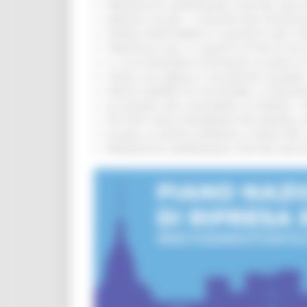
PRESENTATO HAPPENNINO, FESTIVAL DELL
MARCHE SICURE, 1,2 MILIONI PER TECNOLO
FONDO INVESTIMENTI E LIQUIDITÀ 2026: P
TRENITALIA, DAL 31 AGOSTO ATTIVA IN VI
IL 118 DI MACERATA FESTEGGIA 30 ANNI D
CIPESS, VIA LIBERA AI 106 MILIONI, BUGA
PARCHI SEMPRE PIÙ ACCESSIBILI, LA REG
ALLUVIONE 2022, ACQUAROLI AI SINDACI: 
PIÙ POSTI NELLE RESIDENZE PER ANZIANI,
EUSAIR, LA GIUNTA APPROVA IL PIANO PER 
PRESENTATO HAPPENNINO, FESTIVAL DELL