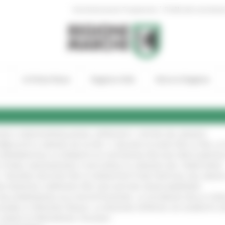
|
Amministrazione Trasparente
Profilo del committen
In Primo Piano
Regione Utile
Entra in Regione
GIE E VIDEOSORVEGLIANZA: APPROVATI I CRITERI DEL BANDO
!
UBBLICATO IL BANDO DA OLTRE 11 MILIONI DI EURO PER LE PMI, 
A SPERIMENTALE LA FERMATA DI CIVITANOVA PER DUE FRECCIAROS
I STORIA, INNOVAZIONE E SOCCORSO AL SERVIZIO DEL TERRITORIO
!
RO: “RISORSE DECISIVE PER LE INFRASTRUTTURE PORTUALI DEL MEDI
IONE RINNOVA L'IMPEGNO PER UNA NATURA SENZA BARRIERE
!
"DALL’EMERGENZA ALLA RICOSTRUZIONE. LA SICUREZZA DELLA COMU
 DISABILI E PERSONE FRAGILI: LA REGIONE APPROVA UN AUMENTO 
L’ANNO DI PRESIDENZA ITALIANA
!