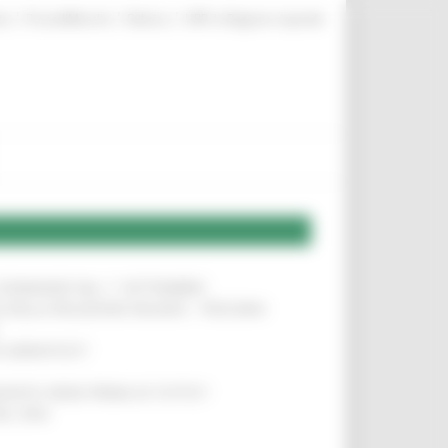
|
|
|
te
ProcediMarche
Rubrica
URP: la Regione risponde
LE DOMANDE DAL 1° SETTEMBRE
!
SA DELLA RELAZIONE MILANO – PESCARA
!
O ADRIATICO”
!
NITA’ VIENE PRIMA DI TUTTO”
!
DEL 35%
!