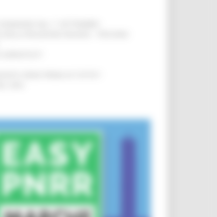
LE DOMANDE DAL 1° SETTEMBRE
!
SA DELLA RELAZIONE MILANO – PESCARA
!
O ADRIATICO”
!
NITA’ VIENE PRIMA DI TUTTO”
!
DEL 35%
!