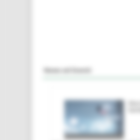
News ed Eventi
Marc
ban