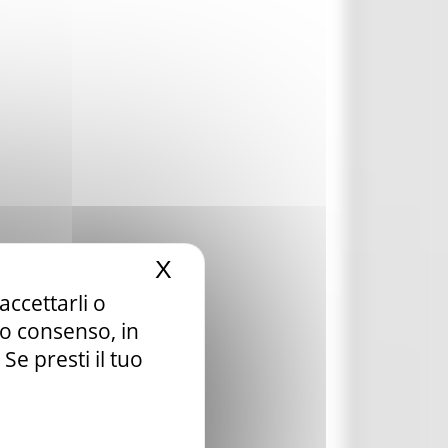
X
Nascondi il banner dei c
accettarli o
tuo consenso, in
e presti il tuo