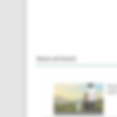
News ed Eventi
Parc
barr