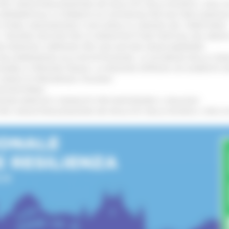
 L’INDUSTRIALIZZAZIONE DEI RISULTATI DELLA RICERCA: CIRCA 4
A SPERIMENTALE LA FERMATA DI CIVITANOVA PER DUE FRECCIAROS
I STORIA, INNOVAZIONE E SOCCORSO AL SERVIZIO DEL TERRITORIO
!
RO: “RISORSE DECISIVE PER LE INFRASTRUTTURE PORTUALI DEL MEDI
IONE RINNOVA L'IMPEGNO PER UNA NATURA SENZA BARRIERE
!
"DALL’EMERGENZA ALLA RICOSTRUZIONE. LA SICUREZZA DELLA COMU
 DISABILI E PERSONE FRAGILI: LA REGIONE APPROVA UN AUMENTO 
L’ANNO DI PRESIDENZA ITALIANA
!
’ENTROTERRA
!
GIONE MARCHE E SINDACATI PER RAFFORZARE IL DIALOGO
!
 L’INDUSTRIALIZZAZIONE DEI RISULTATI DELLA RICERCA: CIRCA 4