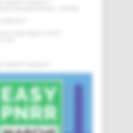
0 I PROGETTI FINANZIATI
!
SA DELLA RELAZIONE MILANO – PESCARA
!
O ADRIATICO”
!
NITA’ VIENE PRIMA DI TUTTO”
!
DEL 35%
!
0 I PROGETTI FINANZIATI
!