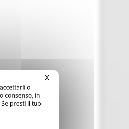
X
Nascondi il banner dei c
accettarli o
tuo consenso, in
e presti il tuo