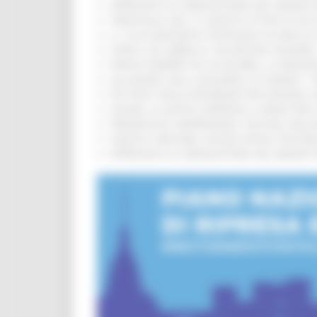
APPROVATA LA GRADUATORIA DEL BANDO PER
TRENITALIA, DAL 31 AGOSTO ATTIVA IN VI
IL 118 DI MACERATA FESTEGGIA 30 ANNI D
CIPESS, VIA LIBERA AI 106 MILIONI, BUGA
PARCHI SEMPRE PIÙ ACCESSIBILI, LA REG
ALLUVIONE 2022, ACQUAROLI AI SINDACI: 
PIÙ POSTI NELLE RESIDENZE PER ANZIANI,
EUSAIR, LA GIUNTA APPROVA IL PIANO PER 
PRESENTATO HAPPENNINO, FESTIVAL DELL
SANITÀ E WELFARE, NUOVA INTESA TRA RE
APPROVATA LA GRADUATORIA DEL BANDO PER