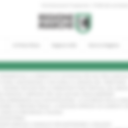
|
Amministrazione Trasparente
Profilo del committen
In Primo Piano
Regione Utile
Entra in Regione
A SPERIMENTALE LA FERMATA DI CIVITANOVA PER DUE FRECCIAROS
I STORIA, INNOVAZIONE E SOCCORSO AL SERVIZIO DEL TERRITORIO
!
RO: “RISORSE DECISIVE PER LE INFRASTRUTTURE PORTUALI DEL MEDI
IONE RINNOVA L'IMPEGNO PER UNA NATURA SENZA BARRIERE
!
"DALL’EMERGENZA ALLA RICOSTRUZIONE. LA SICUREZZA DELLA COMU
 DISABILI E PERSONE FRAGILI: LA REGIONE APPROVA UN AUMENTO 
L’ANNO DI PRESIDENZA ITALIANA
!
’ENTROTERRA
!
GIONE MARCHE E SINDACATI PER RAFFORZARE IL DIALOGO
!