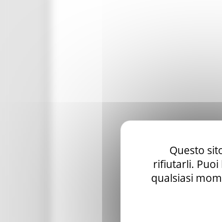
Questo sito
rifiutarli. Puo
qualsiasi mome