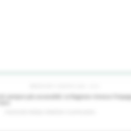
MERCOLEDÌ 5 AGOSTO 2026 16:24
hi sempre più accessibili, la Regione rinnova l'imp
iere
Comunicati stampa
Ambiente
In primo piano