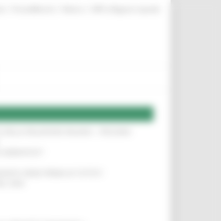
|
|
|
te
ProcediMarche
Rubrica
URP: la Regione risponde
SA DELLA RELAZIONE MILANO – PESCARA
!
O ADRIATICO”
!
NITA’ VIENE PRIMA DI TUTTO”
!
DEL 35%
!