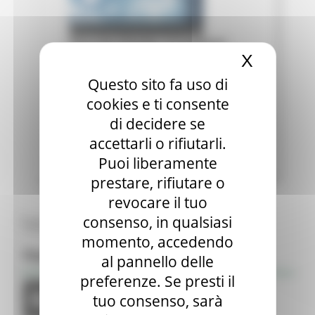
Marche Sicure, 1,2 milioni
per tecnologie e
X
Nascond
videosorveglianza: approvati
Questo sito fa uso di
i criteri del bando
cookies e ti consente
Comunicati stampa
In primo
di decidere se
piano
Enti Locali e
PA
Opportunità per il
accettarli o rifiutarli.
territorio
Puoi liberamente
prestare, rifiutare o
revocare il tuo
consenso, in qualsiasi
Tutte le news
momento, accedendo
Focus
al pannello delle
preferenze. Se presti il
tuo consenso, sarà