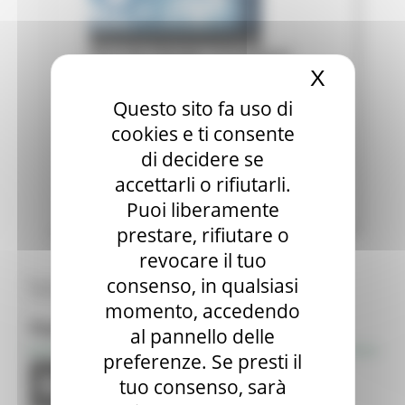
Marche Sicure, 1,2 milioni
per tecnologie e
X
Nascond
videosorveglianza: approvati
Questo sito fa uso di
i criteri del bando
cookies e ti consente
Comunicati stampa
In primo
di decidere se
piano
Enti Locali e
PA
Opportunità per il
accettarli o rifiutarli.
territorio
Puoi liberamente
prestare, rifiutare o
revocare il tuo
consenso, in qualsiasi
Tutte le news
momento, accedendo
Focus
al pannello delle
preferenze. Se presti il
tuo consenso, sarà