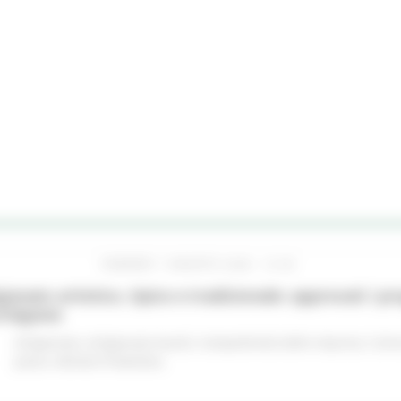
VENERDÌ 7 AGOSTO 2026 13:48
gianato artistico, tipico e tradizionale: approvati i p
chigiane
Artigianato
Artigianato bandi
Competitività delle imprese
Comu
piano
Attività Produttive