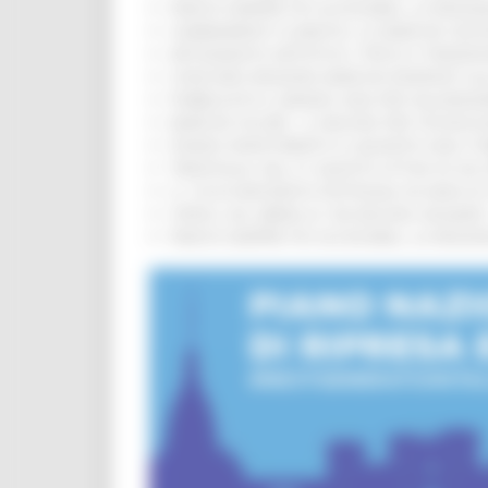
PARCHI SEMPRE PIÙ ACCESSIBILI, LA REG
CAMBIAMENTI CLIMATICI, LE MARCHE SOS
ARTIGIANATO ARTISTICO, TIPICO E TRADIZ
CONCORSI REGIONE MARCHE RISERVATI AL
PUBBLICATO IL BANDO 2026 PER VALORIZZ
MARCHE SICURE, 1,2 MILIONI PER TECNOLO
FONDO INVESTIMENTI E LIQUIDITÀ 2026: P
TRENITALIA, DAL 31 AGOSTO ATTIVA IN VI
IL 118 DI MACERATA FESTEGGIA 30 ANNI D
CIPESS, VIA LIBERA AI 106 MILIONI, BUGA
PARCHI SEMPRE PIÙ ACCESSIBILI, LA REG