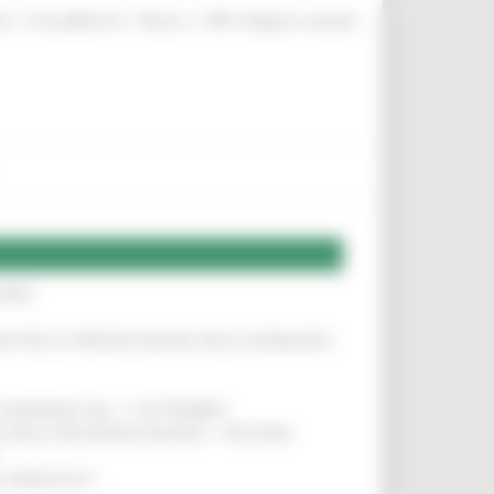
|
|
|
te
ProcediMarche
Rubrica
URP: la Regione risponde
IERE
!
INE PER LA PRESENTAZIONE DELLE DOMANDE
!
LE DOMANDE DAL 1° SETTEMBRE
!
SA DELLA RELAZIONE MILANO – PESCARA
!
O ADRIATICO”
!