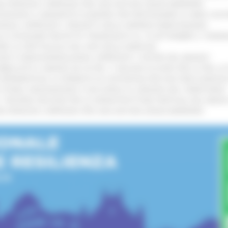
IONE RINNOVA L'IMPEGNO PER UNA NATURA SENZA BARRIERE
!
TENGONO IL MANIFESTO EUROPEO PER PROTEGGERE LE AREE COST
IONALE: APPROVATI I PROGETTI DELLE IMPRESE MARCHIGIANE
!
LE CATEGORIE PROTETTE: PROROGATO AL 10 SETTEMBRE IL TERM
ARE LO SPETTACOLO DAL VIVO NELLE MARCHE
!
GIE E VIDEOSORVEGLIANZA: APPROVATI I CRITERI DEL BANDO
!
UBBLICATO IL BANDO DA OLTRE 11 MILIONI DI EURO PER LE PMI, 
A SPERIMENTALE LA FERMATA DI CIVITANOVA PER DUE FRECCIAROS
I STORIA, INNOVAZIONE E SOCCORSO AL SERVIZIO DEL TERRITORIO
!
RO: “RISORSE DECISIVE PER LE INFRASTRUTTURE PORTUALI DEL MEDI
IONE RINNOVA L'IMPEGNO PER UNA NATURA SENZA BARRIERE
!