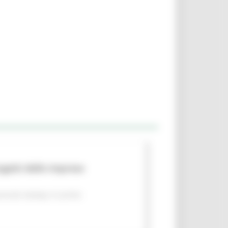
rogetti delle imprese
nicati stampa
In primo