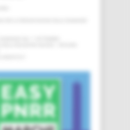
IERE
!
INE PER LA PRESENTAZIONE DELLE DOMANDE
!
LE DOMANDE DAL 1° SETTEMBRE
!
SA DELLA RELAZIONE MILANO – PESCARA
!
O ADRIATICO”
!