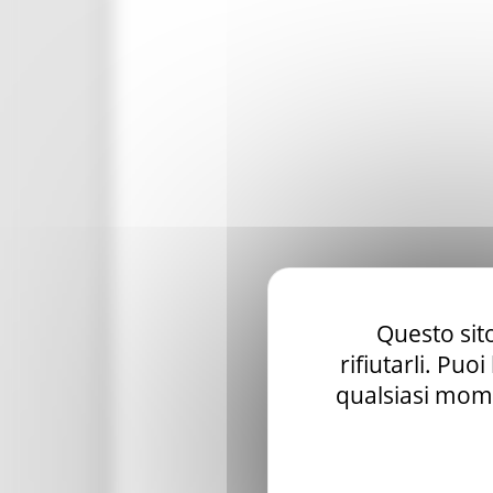
Questo sito
rifiutarli. Puo
qualsiasi mome