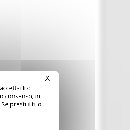
X
Nascondi il banner dei c
accettarli o
tuo consenso, in
e presti il tuo