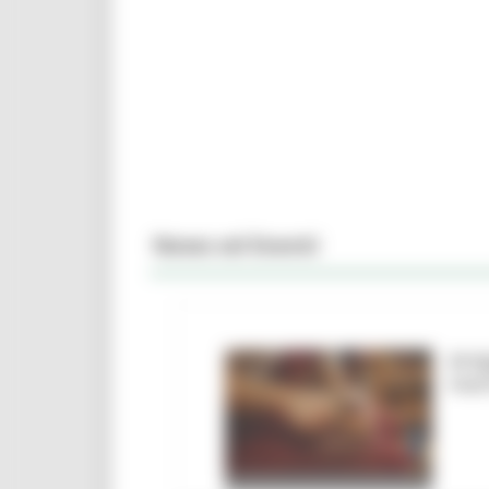
News ed Eventi
Arti
mar