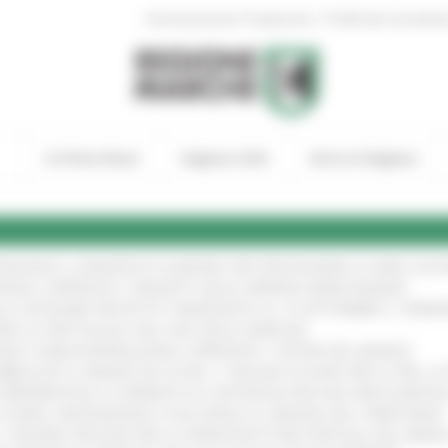
|
Amministrazione Trasparente
Profilo del committen
In Primo Piano
Regione Utile
Entra in Regione
TENGONO IL MANIFESTO EUROPEO PER PROTEGGERE LE AREE COST
IONALE: APPROVATI I PROGETTI DELLE IMPRESE MARCHIGIANE
!
LE CATEGORIE PROTETTE: PROROGATO AL 10 SETTEMBRE IL TERM
ARE LO SPETTACOLO DAL VIVO NELLE MARCHE
!
GIE E VIDEOSORVEGLIANZA: APPROVATI I CRITERI DEL BANDO
!
UBBLICATO IL BANDO DA OLTRE 11 MILIONI DI EURO PER LE PMI, 
A SPERIMENTALE LA FERMATA DI CIVITANOVA PER DUE FRECCIAROS
I STORIA, INNOVAZIONE E SOCCORSO AL SERVIZIO DEL TERRITORIO
!
RO: “RISORSE DECISIVE PER LE INFRASTRUTTURE PORTUALI DEL MEDI