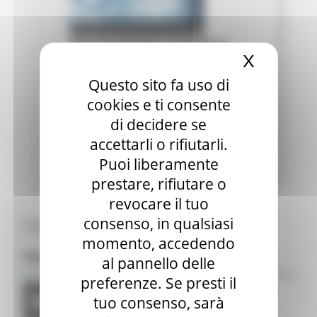
Marche Sicure, 1,2 milioni
per tecnologie e
X
Nascond
videosorveglianza: approvati
Questo sito fa uso di
i criteri del bando
cookies e ti consente
Comunicati stampa
In primo
di decidere se
piano
Enti Locali e
PA
Opportunità per il
accettarli o rifiutarli.
territorio
Puoi liberamente
prestare, rifiutare o
revocare il tuo
consenso, in qualsiasi
Tutte le news
momento, accedendo
Focus
al pannello delle
preferenze. Se presti il
tuo consenso, sarà