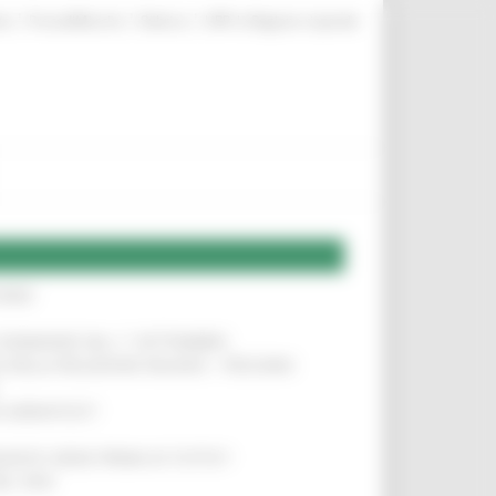
|
|
|
te
ProcediMarche
Rubrica
URP: la Regione risponde
IERE
!
LE DOMANDE DAL 1° SETTEMBRE
!
SA DELLA RELAZIONE MILANO – PESCARA
!
O ADRIATICO”
!
NITA’ VIENE PRIMA DI TUTTO”
!
DEL 35%
!