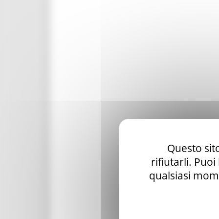
Questo sito
rifiutarli. Puo
qualsiasi mome