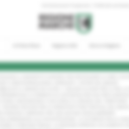
|
Amministrazione Trasparente
Profilo del committen
In Primo Piano
Regione Utile
Entra in Regione
TENGONO IL MANIFESTO EUROPEO PER PROTEGGERE LE AREE COST
GIE E VIDEOSORVEGLIANZA: APPROVATI I CRITERI DEL BANDO
!
UBBLICATO IL BANDO DA OLTRE 11 MILIONI DI EURO PER LE PMI, 
A SPERIMENTALE LA FERMATA DI CIVITANOVA PER DUE FRECCIAROS
I STORIA, INNOVAZIONE E SOCCORSO AL SERVIZIO DEL TERRITORIO
!
RO: “RISORSE DECISIVE PER LE INFRASTRUTTURE PORTUALI DEL MEDI
IONE RINNOVA L'IMPEGNO PER UNA NATURA SENZA BARRIERE
!
"DALL’EMERGENZA ALLA RICOSTRUZIONE. LA SICUREZZA DELLA COMU
 DISABILI E PERSONE FRAGILI: LA REGIONE APPROVA UN AUMENTO 