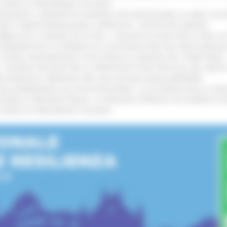
L’ANNO DI PRESIDENZA ITALIANA
!
TENGONO IL MANIFESTO EUROPEO PER PROTEGGERE LE AREE COST
GIE E VIDEOSORVEGLIANZA: APPROVATI I CRITERI DEL BANDO
!
UBBLICATO IL BANDO DA OLTRE 11 MILIONI DI EURO PER LE PMI, 
A SPERIMENTALE LA FERMATA DI CIVITANOVA PER DUE FRECCIAROS
I STORIA, INNOVAZIONE E SOCCORSO AL SERVIZIO DEL TERRITORIO
!
RO: “RISORSE DECISIVE PER LE INFRASTRUTTURE PORTUALI DEL MEDI
IONE RINNOVA L'IMPEGNO PER UNA NATURA SENZA BARRIERE
!
"DALL’EMERGENZA ALLA RICOSTRUZIONE. LA SICUREZZA DELLA COMU
 DISABILI E PERSONE FRAGILI: LA REGIONE APPROVA UN AUMENTO 
L’ANNO DI PRESIDENZA ITALIANA
!