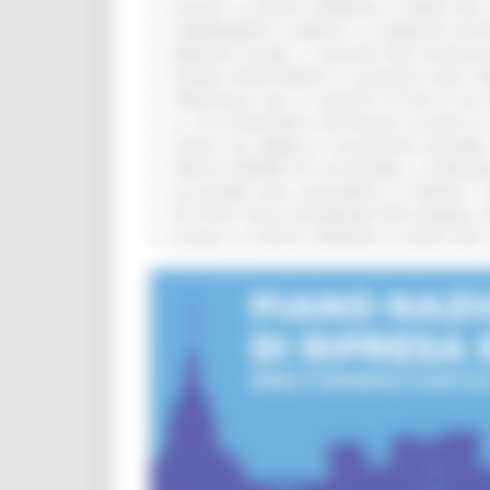
EUSAIR, LA GIUNTA APPROVA IL PIANO PER 
CAMBIAMENTI CLIMATICI, LE MARCHE SOS
MARCHE SICURE, 1,2 MILIONI PER TECNOLO
FONDO INVESTIMENTI E LIQUIDITÀ 2026: P
TRENITALIA, DAL 31 AGOSTO ATTIVA IN VI
IL 118 DI MACERATA FESTEGGIA 30 ANNI D
CIPESS, VIA LIBERA AI 106 MILIONI, BUGA
PARCHI SEMPRE PIÙ ACCESSIBILI, LA REG
ALLUVIONE 2022, ACQUAROLI AI SINDACI: 
PIÙ POSTI NELLE RESIDENZE PER ANZIANI,
EUSAIR, LA GIUNTA APPROVA IL PIANO PER 