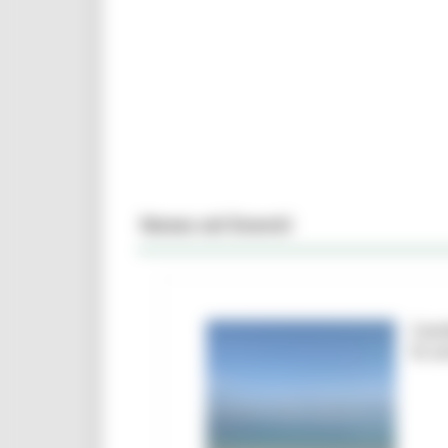
News ed Eventi
Camb
le a