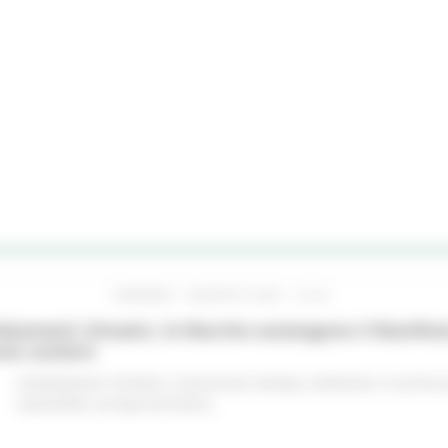
VENERDÌ 7 AGOSTO 2026 10:24
iamenti climatici, le Marche sostengono il Manifes
ree costiere
Cambiamenti climatici
Comunicati stampa
Ambiente
In primo 
sostenibile
Europa ed Estero