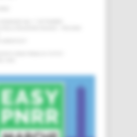
IERE
!
LE DOMANDE DAL 1° SETTEMBRE
!
SA DELLA RELAZIONE MILANO – PESCARA
!
O ADRIATICO”
!
NITA’ VIENE PRIMA DI TUTTO”
!
DEL 35%
!