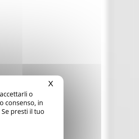
X
Nascondi il banner dei c
accettarli o
tuo consenso, in
e presti il tuo