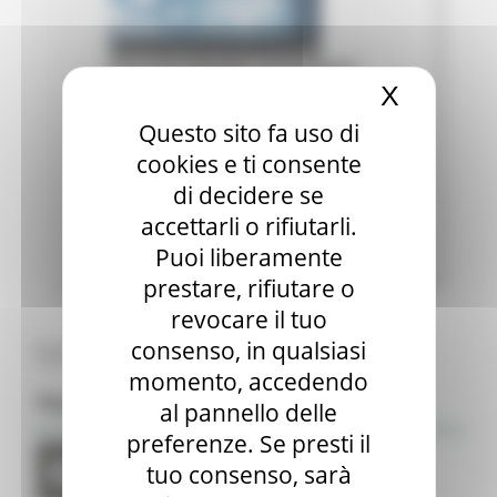
Marche Sicure, 1,2 milioni
per tecnologie e
X
Nascond
videosorveglianza: approvati
Questo sito fa uso di
i criteri del bando
cookies e ti consente
Comunicati stampa
In primo
di decidere se
piano
Enti Locali e
PA
Opportunità per il
accettarli o rifiutarli.
territorio
Puoi liberamente
prestare, rifiutare o
revocare il tuo
consenso, in qualsiasi
Tutte le news
momento, accedendo
Focus
al pannello delle
preferenze. Se presti il
tuo consenso, sarà