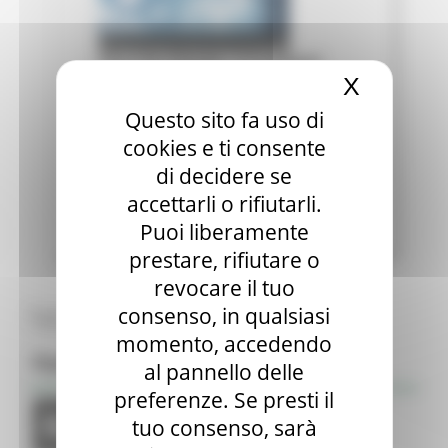
Marche Sicure, 1,2 milioni
per tecnologie e
X
Nascond
videosorveglianza: approvati
Questo sito fa uso di
i criteri del bando
cookies e ti consente
Comunicati stampa
In primo
di decidere se
piano
Enti Locali e
PA
Opportunità per il
accettarli o rifiutarli.
territorio
Puoi liberamente
prestare, rifiutare o
revocare il tuo
consenso, in qualsiasi
Tutte le news
momento, accedendo
Focus
al pannello delle
preferenze. Se presti il
tuo consenso, sarà