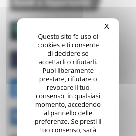
X
Nascond
Questo sito fa uso di
cookies e ti consente
di decidere se
accettarli o rifiutarli.
Puoi liberamente
prestare, rifiutare o
revocare il tuo
consenso, in qualsiasi
momento, accedendo
al pannello delle
preferenze. Se presti il
tuo consenso, sarà