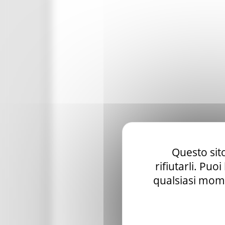
Questo sito
rifiutarli. Puo
qualsiasi mome