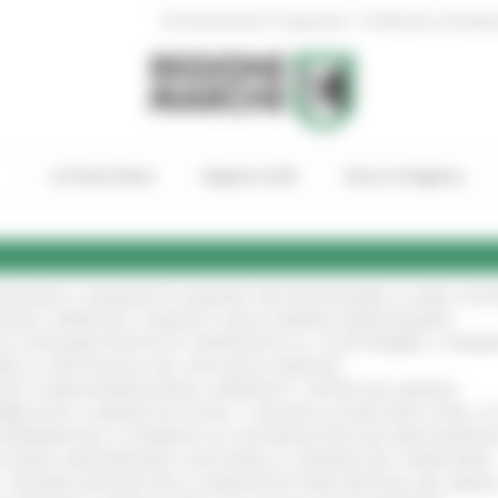
|
Amministrazione Trasparente
Profilo del committen
In Primo Piano
Regione Utile
Entra in Regione
TENGONO IL MANIFESTO EUROPEO PER PROTEGGERE LE AREE COST
IONALE: APPROVATI I PROGETTI DELLE IMPRESE MARCHIGIANE
!
LE CATEGORIE PROTETTE: PROROGATO AL 10 SETTEMBRE IL TERM
ARE LO SPETTACOLO DAL VIVO NELLE MARCHE
!
GIE E VIDEOSORVEGLIANZA: APPROVATI I CRITERI DEL BANDO
!
UBBLICATO IL BANDO DA OLTRE 11 MILIONI DI EURO PER LE PMI, 
A SPERIMENTALE LA FERMATA DI CIVITANOVA PER DUE FRECCIAROS
I STORIA, INNOVAZIONE E SOCCORSO AL SERVIZIO DEL TERRITORIO
!
RO: “RISORSE DECISIVE PER LE INFRASTRUTTURE PORTUALI DEL MEDI