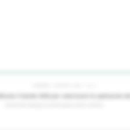
VENERDÌ 7 AGOSTO 2026 13:13
licato il bando 2026 per valorizzare lo spettacolo d
Comunicati stampa
In primo piano
Avvisi
Cultura