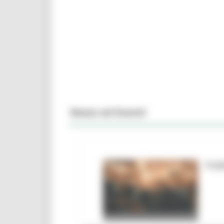
News ed Eventi
Pubb