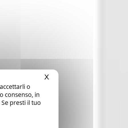
X
Nascondi il banner dei c
accettarli o
tuo consenso, in
e presti il tuo