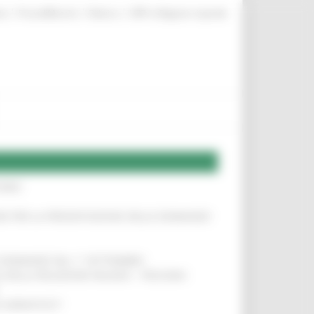
|
|
|
te
ProcediMarche
Rubrica
URP: la Regione risponde
IERE
!
INE PER LA PRESENTAZIONE DELLE DOMANDE
!
LE DOMANDE DAL 1° SETTEMBRE
!
SA DELLA RELAZIONE MILANO – PESCARA
!
O ADRIATICO”
!