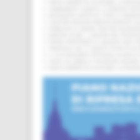
PARCHI SEMPRE PIÙ ACCESSIBILI, LA REG
CAMBIAMENTI CLIMATICI, LE MARCHE SOS
ARTIGIANATO ARTISTICO, TIPICO E TRADIZ
CONCORSI REGIONE MARCHE RISERVATI AL
PUBBLICATO IL BANDO 2026 PER VALORIZZ
MARCHE SICURE, 1,2 MILIONI PER TECNOLO
FONDO INVESTIMENTI E LIQUIDITÀ 2026: P
TRENITALIA, DAL 31 AGOSTO ATTIVA IN VI
IL 118 DI MACERATA FESTEGGIA 30 ANNI D
CIPESS, VIA LIBERA AI 106 MILIONI, BUGA
PARCHI SEMPRE PIÙ ACCESSIBILI, LA REG