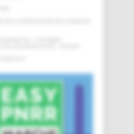
IERE
!
INE PER LA PRESENTAZIONE DELLE DOMANDE
!
LE DOMANDE DAL 1° SETTEMBRE
!
SA DELLA RELAZIONE MILANO – PESCARA
!
O ADRIATICO”
!