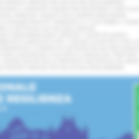
IONE RINNOVA L'IMPEGNO PER UNA NATURA SENZA BARRIERE
!
TENGONO IL MANIFESTO EUROPEO PER PROTEGGERE LE AREE COST
IONALE: APPROVATI I PROGETTI DELLE IMPRESE MARCHIGIANE
!
LE CATEGORIE PROTETTE: PROROGATO AL 10 SETTEMBRE IL TERM
ARE LO SPETTACOLO DAL VIVO NELLE MARCHE
!
GIE E VIDEOSORVEGLIANZA: APPROVATI I CRITERI DEL BANDO
!
UBBLICATO IL BANDO DA OLTRE 11 MILIONI DI EURO PER LE PMI, 
A SPERIMENTALE LA FERMATA DI CIVITANOVA PER DUE FRECCIAROS
I STORIA, INNOVAZIONE E SOCCORSO AL SERVIZIO DEL TERRITORIO
!
RO: “RISORSE DECISIVE PER LE INFRASTRUTTURE PORTUALI DEL MEDI
IONE RINNOVA L'IMPEGNO PER UNA NATURA SENZA BARRIERE
!