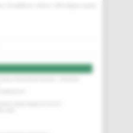
|
|
|
te
ProcediMarche
Rubrica
URP: la Regione risponde
SA DELLA RELAZIONE MILANO – PESCARA
!
O ADRIATICO”
!
NITA’ VIENE PRIMA DI TUTTO”
!
DEL 35%
!