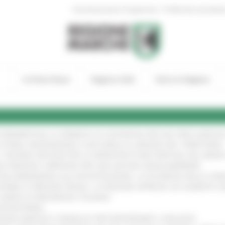
|
Amministrazione Trasparente
Profilo del committen
In Primo Piano
Regione Utile
Entra in Regione
A SPERIMENTALE LA FERMATA DI CIVITANOVA PER DUE FRECCIAROS
I STORIA, INNOVAZIONE E SOCCORSO AL SERVIZIO DEL TERRITORIO
!
RO: “RISORSE DECISIVE PER LE INFRASTRUTTURE PORTUALI DEL MEDI
IONE RINNOVA L'IMPEGNO PER UNA NATURA SENZA BARRIERE
!
"DALL’EMERGENZA ALLA RICOSTRUZIONE. LA SICUREZZA DELLA COMU
 DISABILI E PERSONE FRAGILI: LA REGIONE APPROVA UN AUMENTO 
L’ANNO DI PRESIDENZA ITALIANA
!
’ENTROTERRA
!
GIONE MARCHE E SINDACATI PER RAFFORZARE IL DIALOGO
!