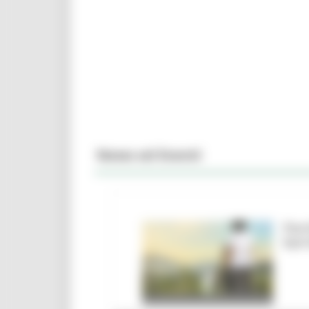
News ed Eventi
Parc
barr