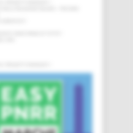
0 I PROGETTI FINANZIATI
!
SA DELLA RELAZIONE MILANO – PESCARA
!
O ADRIATICO”
!
NITA’ VIENE PRIMA DI TUTTO”
!
DEL 35%
!
0 I PROGETTI FINANZIATI
!