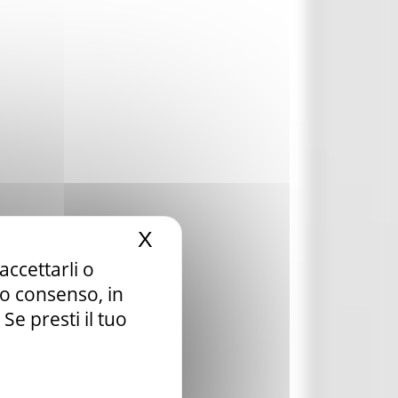
X
Nascondi il banner dei c
accettarli o
tuo consenso, in
e presti il tuo