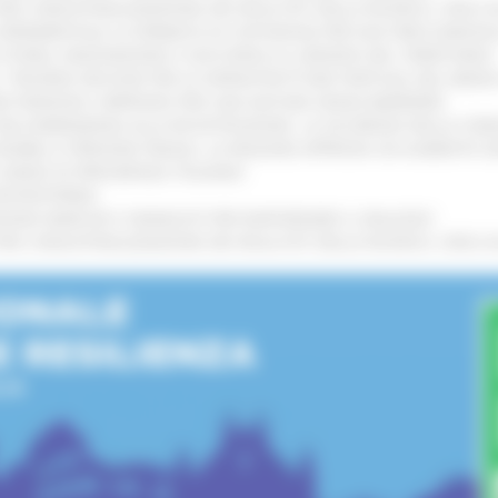
 L’INDUSTRIALIZZAZIONE DEI RISULTATI DELLA RICERCA: CIRCA 4
A SPERIMENTALE LA FERMATA DI CIVITANOVA PER DUE FRECCIAROS
I STORIA, INNOVAZIONE E SOCCORSO AL SERVIZIO DEL TERRITORIO
!
RO: “RISORSE DECISIVE PER LE INFRASTRUTTURE PORTUALI DEL MEDI
IONE RINNOVA L'IMPEGNO PER UNA NATURA SENZA BARRIERE
!
"DALL’EMERGENZA ALLA RICOSTRUZIONE. LA SICUREZZA DELLA COMU
 DISABILI E PERSONE FRAGILI: LA REGIONE APPROVA UN AUMENTO 
L’ANNO DI PRESIDENZA ITALIANA
!
’ENTROTERRA
!
GIONE MARCHE E SINDACATI PER RAFFORZARE IL DIALOGO
!
 L’INDUSTRIALIZZAZIONE DEI RISULTATI DELLA RICERCA: CIRCA 4