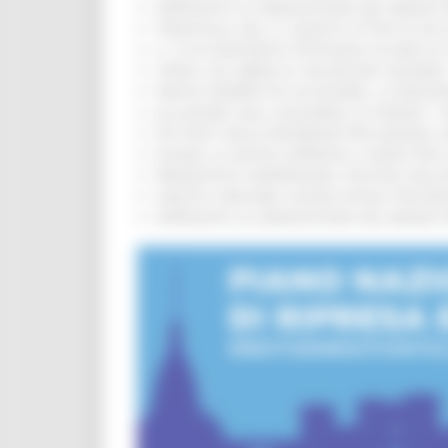
APPROVATA LA GRADUATORIA DEL BANDO PER
TRENITALIA, DAL 31 AGOSTO ATTIVA IN VI
IL 118 DI MACERATA FESTEGGIA 30 ANNI D
CIPESS, VIA LIBERA AI 106 MILIONI, BUGA
PARCHI SEMPRE PIÙ ACCESSIBILI, LA REG
ALLUVIONE 2022, ACQUAROLI AI SINDACI: 
PIÙ POSTI NELLE RESIDENZE PER ANZIANI,
EUSAIR, LA GIUNTA APPROVA IL PIANO PER 
PRESENTATO HAPPENNINO, FESTIVAL DELL
SANITÀ E WELFARE, NUOVA INTESA TRA RE
APPROVATA LA GRADUATORIA DEL BANDO PER