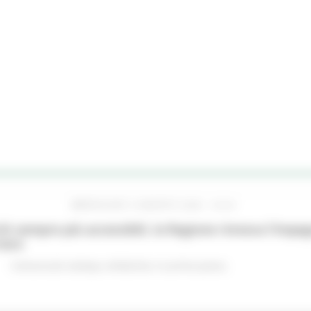
MERCOLEDÌ 5 AGOSTO 2026 16:24
hi sempre più accessibili, la Regione rinnova l'imp
iere
Comunicati stampa
Ambiente
In primo piano