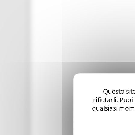
Questo sito
rifiutarli. Puo
qualsiasi mome