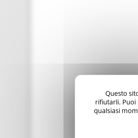
Questo sito
rifiutarli. Puo
qualsiasi mome