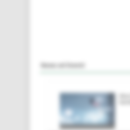
News ed Eventi
Marc
ban