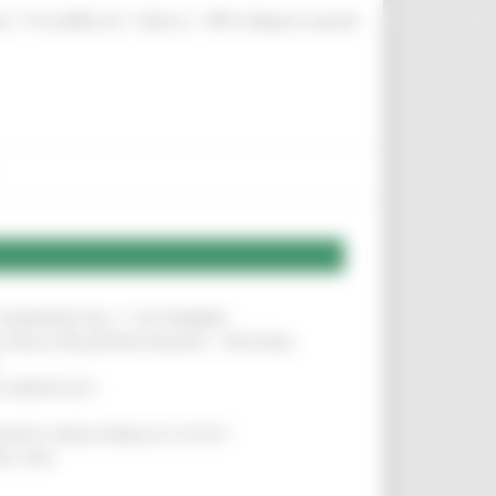
|
|
|
te
ProcediMarche
Rubrica
URP: la Regione risponde
LE DOMANDE DAL 1° SETTEMBRE
!
SA DELLA RELAZIONE MILANO – PESCARA
!
O ADRIATICO”
!
NITA’ VIENE PRIMA DI TUTTO”
!
DEL 35%
!