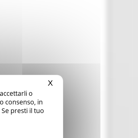
X
Nascondi il banner dei c
accettarli o
tuo consenso, in
e presti il tuo