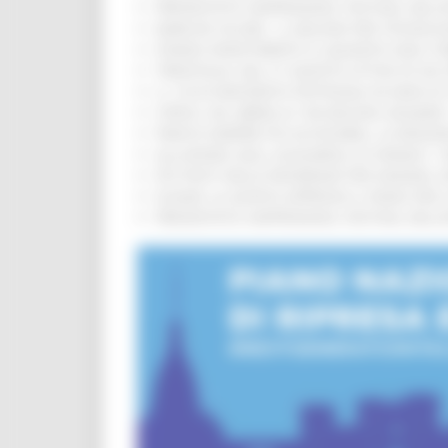
PRESENTATO HAPPENNINO, FESTIVAL DELL
MARCHE SICURE, 1,2 MILIONI PER TECNOLO
FONDO INVESTIMENTI E LIQUIDITÀ 2026: P
TRENITALIA, DAL 31 AGOSTO ATTIVA IN VI
IL 118 DI MACERATA FESTEGGIA 30 ANNI D
CIPESS, VIA LIBERA AI 106 MILIONI, BUGA
PARCHI SEMPRE PIÙ ACCESSIBILI, LA REG
ALLUVIONE 2022, ACQUAROLI AI SINDACI: 
PIÙ POSTI NELLE RESIDENZE PER ANZIANI,
EUSAIR, LA GIUNTA APPROVA IL PIANO PER 
PRESENTATO HAPPENNINO, FESTIVAL DELL