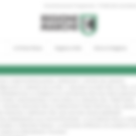
|
Amministrazione Trasparente
Profilo del committen
In Primo Piano
Regione Utile
Entra in Regione
GIE E VIDEOSORVEGLIANZA: APPROVATI I CRITERI DEL BANDO
!
UBBLICATO IL BANDO DA OLTRE 11 MILIONI DI EURO PER LE PMI, 
A SPERIMENTALE LA FERMATA DI CIVITANOVA PER DUE FRECCIAROS
I STORIA, INNOVAZIONE E SOCCORSO AL SERVIZIO DEL TERRITORIO
!
RO: “RISORSE DECISIVE PER LE INFRASTRUTTURE PORTUALI DEL MEDI
IONE RINNOVA L'IMPEGNO PER UNA NATURA SENZA BARRIERE
!
"DALL’EMERGENZA ALLA RICOSTRUZIONE. LA SICUREZZA DELLA COMU
 DISABILI E PERSONE FRAGILI: LA REGIONE APPROVA UN AUMENTO 
L’ANNO DI PRESIDENZA ITALIANA
!