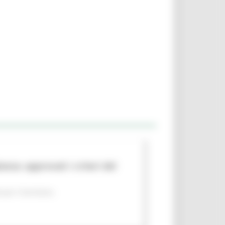
nza: approvati i criteri del
per il territorio