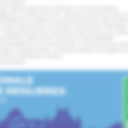
’ENTROTERRA
!
GIE E VIDEOSORVEGLIANZA: APPROVATI I CRITERI DEL BANDO
!
UBBLICATO IL BANDO DA OLTRE 11 MILIONI DI EURO PER LE PMI, 
A SPERIMENTALE LA FERMATA DI CIVITANOVA PER DUE FRECCIAROS
I STORIA, INNOVAZIONE E SOCCORSO AL SERVIZIO DEL TERRITORIO
!
RO: “RISORSE DECISIVE PER LE INFRASTRUTTURE PORTUALI DEL MEDI
IONE RINNOVA L'IMPEGNO PER UNA NATURA SENZA BARRIERE
!
"DALL’EMERGENZA ALLA RICOSTRUZIONE. LA SICUREZZA DELLA COMU
 DISABILI E PERSONE FRAGILI: LA REGIONE APPROVA UN AUMENTO 
L’ANNO DI PRESIDENZA ITALIANA
!
’ENTROTERRA
!