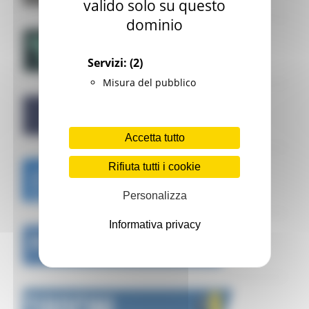
valido solo su questo
dominio
Servizi:
(2)
Misura del pubblico
Accetta tutto
Rifiuta tutti i cookie
Personalizza
Informativa privacy