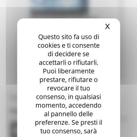
Marche Sicure, 1,2 milioni
per tecnologie e
X
Nascond
videosorveglianza: approvati
Questo sito fa uso di
i criteri del bando
cookies e ti consente
Comunicati stampa
In primo
di decidere se
piano
Enti Locali e
PA
Opportunità per il
accettarli o rifiutarli.
territorio
Puoi liberamente
prestare, rifiutare o
revocare il tuo
consenso, in qualsiasi
Tutte le news
momento, accedendo
Focus
al pannello delle
preferenze. Se presti il
tuo consenso, sarà