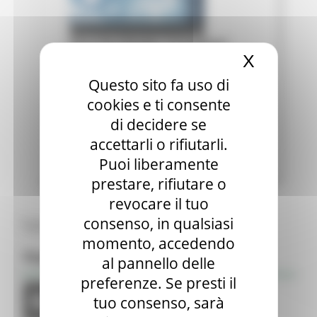
Marche Sicure, 1,2 milioni
per tecnologie e
X
Nascond
videosorveglianza: approvati
Questo sito fa uso di
i criteri del bando
cookies e ti consente
Comunicati stampa
In primo
di decidere se
piano
Enti Locali e
PA
Opportunità per il
accettarli o rifiutarli.
territorio
Puoi liberamente
prestare, rifiutare o
revocare il tuo
consenso, in qualsiasi
Tutte le news
momento, accedendo
Focus
al pannello delle
preferenze. Se presti il
tuo consenso, sarà