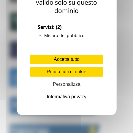
valido solo su questo
dominio
Servizi:
(2)
Misura del pubblico
Accetta tutto
Rifiuta tutti i cookie
Personalizza
Informativa privacy