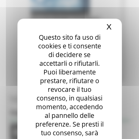
Marche Sicure, 1,2 milioni
per tecnologie e
X
Nascond
videosorveglianza: approvati
Questo sito fa uso di
i criteri del bando
cookies e ti consente
Comunicati stampa
In primo
di decidere se
piano
Enti Locali e
PA
Opportunità per il
accettarli o rifiutarli.
territorio
Puoi liberamente
prestare, rifiutare o
revocare il tuo
consenso, in qualsiasi
Tutte le news
momento, accedendo
Focus
al pannello delle
preferenze. Se presti il
tuo consenso, sarà