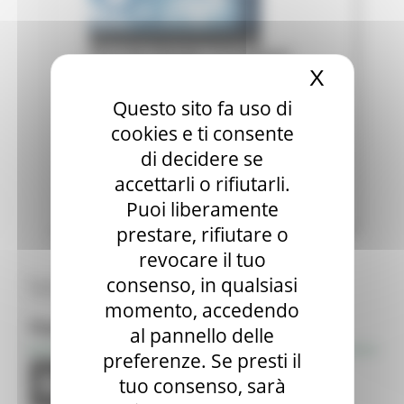
Marche Sicure, 1,2 milioni
per tecnologie e
X
Nascond
videosorveglianza: approvati
Questo sito fa uso di
i criteri del bando
cookies e ti consente
Comunicati stampa
In primo
di decidere se
piano
Enti Locali e
PA
Opportunità per il
accettarli o rifiutarli.
territorio
Puoi liberamente
prestare, rifiutare o
revocare il tuo
consenso, in qualsiasi
Tutte le news
momento, accedendo
Focus
al pannello delle
preferenze. Se presti il
tuo consenso, sarà