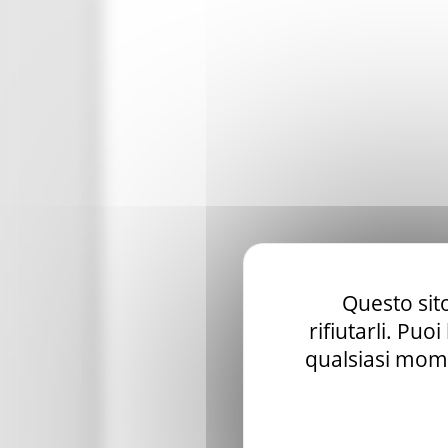
Questo sito
rifiutarli. Puo
qualsiasi mome