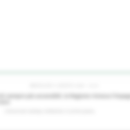
MERCOLEDÌ 5 AGOSTO 2026 16:24
hi sempre più accessibili, la Regione rinnova l'imp
iere
Comunicati stampa
Ambiente
In primo piano