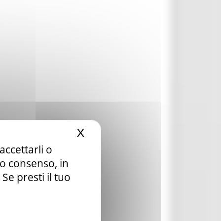
X
Nascondi il banner dei c
accettarli o
tuo consenso, in
e presti il tuo