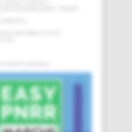
0 I PROGETTI FINANZIATI
!
SA DELLA RELAZIONE MILANO – PESCARA
!
O ADRIATICO”
!
NITA’ VIENE PRIMA DI TUTTO”
!
DEL 35%
!
0 I PROGETTI FINANZIATI
!