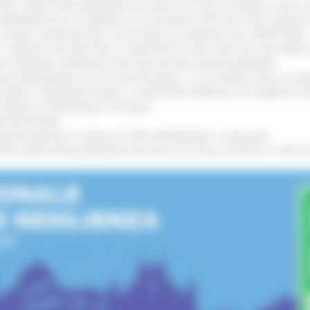
 L’INDUSTRIALIZZAZIONE DEI RISULTATI DELLA RICERCA: CIRCA 4
A SPERIMENTALE LA FERMATA DI CIVITANOVA PER DUE FRECCIAROS
I STORIA, INNOVAZIONE E SOCCORSO AL SERVIZIO DEL TERRITORIO
!
RO: “RISORSE DECISIVE PER LE INFRASTRUTTURE PORTUALI DEL MEDI
IONE RINNOVA L'IMPEGNO PER UNA NATURA SENZA BARRIERE
!
"DALL’EMERGENZA ALLA RICOSTRUZIONE. LA SICUREZZA DELLA COMU
 DISABILI E PERSONE FRAGILI: LA REGIONE APPROVA UN AUMENTO 
L’ANNO DI PRESIDENZA ITALIANA
!
’ENTROTERRA
!
GIONE MARCHE E SINDACATI PER RAFFORZARE IL DIALOGO
!
 L’INDUSTRIALIZZAZIONE DEI RISULTATI DELLA RICERCA: CIRCA 4