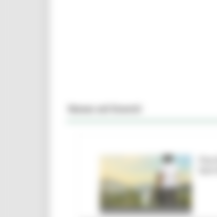
News ed Eventi
Parc
barr