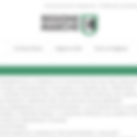
|
Amministrazione Trasparente
Profilo del committen
In Primo Piano
Regione Utile
Entra in Regione
A SPERIMENTALE LA FERMATA DI CIVITANOVA PER DUE FRECCIAROS
I STORIA, INNOVAZIONE E SOCCORSO AL SERVIZIO DEL TERRITORIO
!
RO: “RISORSE DECISIVE PER LE INFRASTRUTTURE PORTUALI DEL MEDI
IONE RINNOVA L'IMPEGNO PER UNA NATURA SENZA BARRIERE
!
"DALL’EMERGENZA ALLA RICOSTRUZIONE. LA SICUREZZA DELLA COMU
 DISABILI E PERSONE FRAGILI: LA REGIONE APPROVA UN AUMENTO 
L’ANNO DI PRESIDENZA ITALIANA
!
’ENTROTERRA
!
GIONE MARCHE E SINDACATI PER RAFFORZARE IL DIALOGO
!