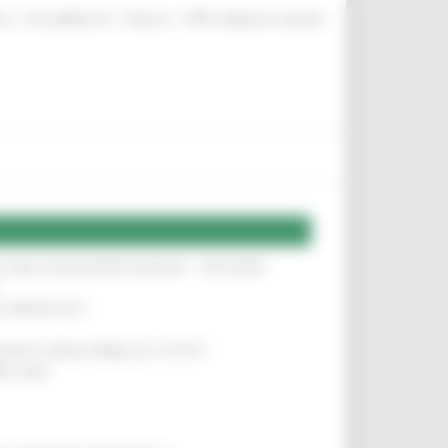
|
|
|
te
ProcediMarche
Rubrica
URP: la Regione risponde
SA DELLA RELAZIONE MILANO – PESCARA
!
O ADRIATICO”
!
NITA’ VIENE PRIMA DI TUTTO”
!
DEL 35%
!