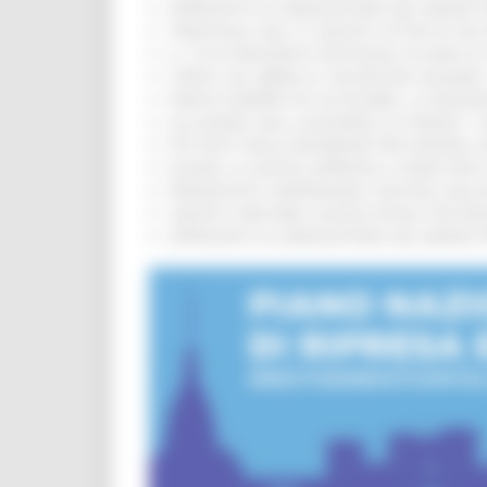
APPROVATA LA GRADUATORIA DEL BANDO PER
TRENITALIA, DAL 31 AGOSTO ATTIVA IN VI
IL 118 DI MACERATA FESTEGGIA 30 ANNI D
CIPESS, VIA LIBERA AI 106 MILIONI, BUGA
PARCHI SEMPRE PIÙ ACCESSIBILI, LA REG
ALLUVIONE 2022, ACQUAROLI AI SINDACI: 
PIÙ POSTI NELLE RESIDENZE PER ANZIANI,
EUSAIR, LA GIUNTA APPROVA IL PIANO PER 
PRESENTATO HAPPENNINO, FESTIVAL DELL
SANITÀ E WELFARE, NUOVA INTESA TRA RE
APPROVATA LA GRADUATORIA DEL BANDO PER