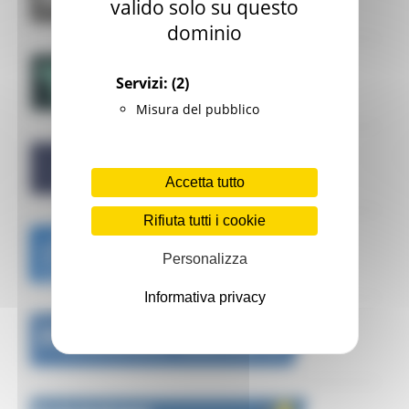
valido solo su questo
dominio
Servizi:
(2)
Misura del pubblico
Accetta tutto
Rifiuta tutti i cookie
Personalizza
Informativa privacy