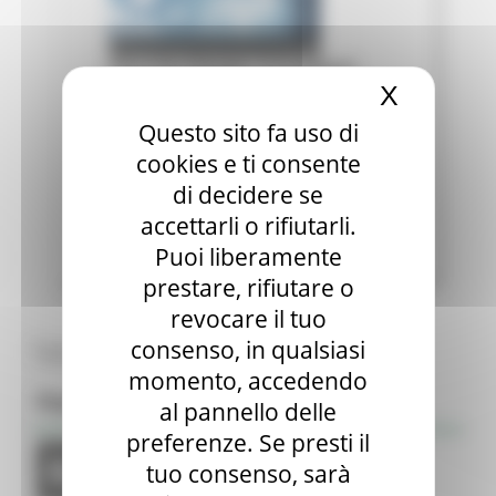
Marche Sicure, 1,2 milioni
per tecnologie e
X
Nascond
videosorveglianza: approvati
Questo sito fa uso di
i criteri del bando
cookies e ti consente
Comunicati stampa
In primo
di decidere se
piano
Enti Locali e
PA
Opportunità per il
accettarli o rifiutarli.
territorio
Puoi liberamente
prestare, rifiutare o
revocare il tuo
consenso, in qualsiasi
Tutte le news
momento, accedendo
Focus
al pannello delle
preferenze. Se presti il
tuo consenso, sarà