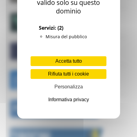
valido solo su questo
dominio
Servizi:
(2)
Misura del pubblico
Accetta tutto
Rifiuta tutti i cookie
Personalizza
Informativa privacy