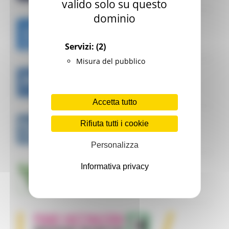
valido solo su questo
dominio
Servizi:
(2)
Misura del pubblico
Accetta tutto
Rifiuta tutti i cookie
Personalizza
Informativa privacy