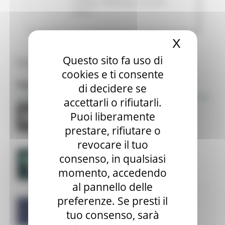
stampa
Ambiente
In primo
piano
X
Nascond
Questo sito fa uso di
Tutte le news
cookies e ti consente
Focus
di decidere se
accettarli o rifiutarli.
Puoi liberamente
prestare, rifiutare o
revocare il tuo
consenso, in qualsiasi
momento, accedendo
al pannello delle
preferenze. Se presti il
tuo consenso, sarà