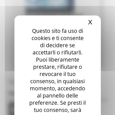
Marche Sicure, 1,2 milioni
per tecnologie e
X
Nascond
videosorveglianza: approvati
Questo sito fa uso di
i criteri del bando
cookies e ti consente
Comunicati stampa
In primo
di decidere se
piano
Enti Locali e
PA
Opportunità per il
accettarli o rifiutarli.
territorio
Puoi liberamente
prestare, rifiutare o
revocare il tuo
consenso, in qualsiasi
Tutte le news
momento, accedendo
Focus
al pannello delle
preferenze. Se presti il
tuo consenso, sarà