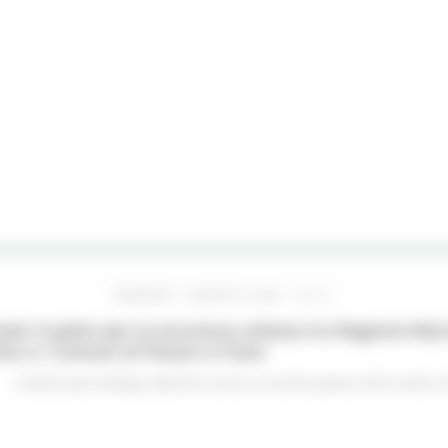
VENERDÌ 7 AGOSTO 2026 16:15
ato il patto per la sicurezza urbana tra Regione Mar
no e i Comuni di Pesaro e Fano
Comunicati stampa
Marche sicure
In primo piano
Enti Locali e