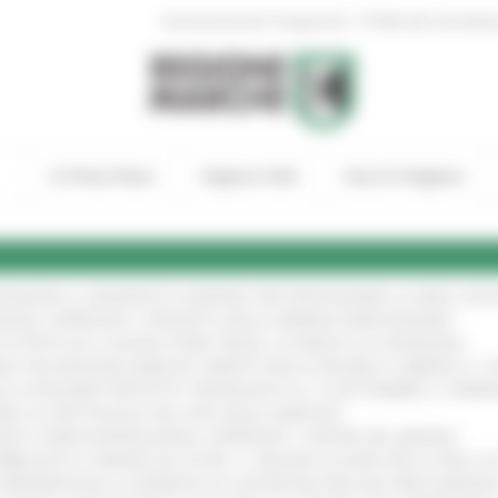
|
Amministrazione Trasparente
Profilo del committen
In Primo Piano
Regione Utile
Entra in Regione
TENGONO IL MANIFESTO EUROPEO PER PROTEGGERE LE AREE COST
IONALE: APPROVATI I PROGETTI DELLE IMPRESE MARCHIGIANE
!
 DI PISTE ED IL NUOVO PUMP TRACK, ULTIMATA LA CONSEGNA
!
ANA TRA REGIONE MARCHE, PREFETTURA DI PESARO E URBINO E I 
LE CATEGORIE PROTETTE: PROROGATO AL 10 SETTEMBRE IL TERM
ARE LO SPETTACOLO DAL VIVO NELLE MARCHE
!
GIE E VIDEOSORVEGLIANZA: APPROVATI I CRITERI DEL BANDO
!
UBBLICATO IL BANDO DA OLTRE 11 MILIONI DI EURO PER LE PMI, 
A SPERIMENTALE LA FERMATA DI CIVITANOVA PER DUE FRECCIAROS