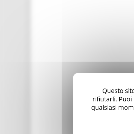
Questo sito
rifiutarli. Puo
qualsiasi mome