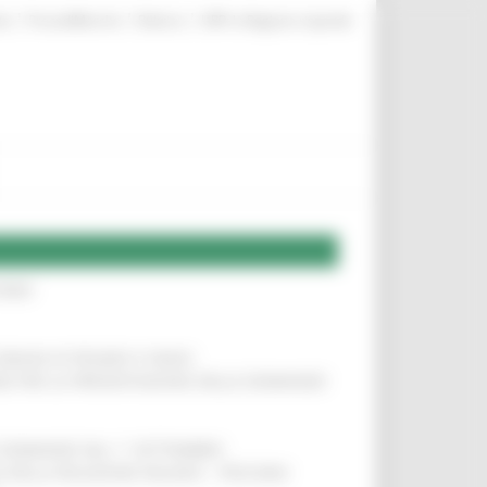
|
|
|
te
ProcediMarche
Rubrica
URP: la Regione risponde
IERE
!
COMUNI DI PESARO E FANO
!
INE PER LA PRESENTAZIONE DELLE DOMANDE
!
LE DOMANDE DAL 1° SETTEMBRE
!
SA DELLA RELAZIONE MILANO – PESCARA
!