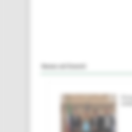
News ed Eventi
Firm
Urbi