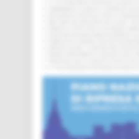
IL 118 DI MACERATA FESTEGGIA 30 ANNI D
CAMBIAMENTI CLIMATICI, LE MARCHE SOS
ARTIGIANATO ARTISTICO, TIPICO E TRADIZ
BIKE PARK DEL MONTEFELTRO, OLTRE 7 KM
FIRMATO IL PATTO PER LA SICUREZZA URB
CONCORSI REGIONE MARCHE RISERVATI AL
PUBBLICATO IL BANDO 2026 PER VALORIZZ
MARCHE SICURE, 1,2 MILIONI PER TECNOLO
FONDO INVESTIMENTI E LIQUIDITÀ 2026: P
TRENITALIA, DAL 31 AGOSTO ATTIVA IN VI
IL 118 DI MACERATA FESTEGGIA 30 ANNI D