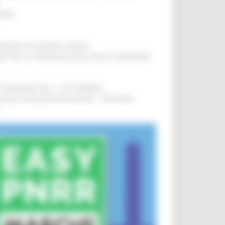
IERE
!
COMUNI DI PESARO E FANO
!
INE PER LA PRESENTAZIONE DELLE DOMANDE
!
LE DOMANDE DAL 1° SETTEMBRE
!
SA DELLA RELAZIONE MILANO – PESCARA
!