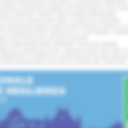
I STORIA, INNOVAZIONE E SOCCORSO AL SERVIZIO DEL TERRITORIO
!
TENGONO IL MANIFESTO EUROPEO PER PROTEGGERE LE AREE COST
IONALE: APPROVATI I PROGETTI DELLE IMPRESE MARCHIGIANE
!
 DI PISTE ED IL NUOVO PUMP TRACK, ULTIMATA LA CONSEGNA
!
ANA TRA REGIONE MARCHE, PREFETTURA DI PESARO E URBINO E I 
LE CATEGORIE PROTETTE: PROROGATO AL 10 SETTEMBRE IL TERM
ARE LO SPETTACOLO DAL VIVO NELLE MARCHE
!
GIE E VIDEOSORVEGLIANZA: APPROVATI I CRITERI DEL BANDO
!
UBBLICATO IL BANDO DA OLTRE 11 MILIONI DI EURO PER LE PMI, 
A SPERIMENTALE LA FERMATA DI CIVITANOVA PER DUE FRECCIAROS
I STORIA, INNOVAZIONE E SOCCORSO AL SERVIZIO DEL TERRITORIO
!