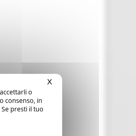
X
Nascondi il banner dei c
accettarli o
tuo consenso, in
e presti il tuo