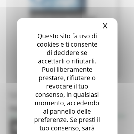
Marche Sicure, 1,2 milioni
per tecnologie e
X
Nascond
videosorveglianza: approvati
Questo sito fa uso di
i criteri del bando
cookies e ti consente
Comunicati stampa
In primo
di decidere se
piano
Enti Locali e
PA
Opportunità per il
accettarli o rifiutarli.
territorio
Puoi liberamente
prestare, rifiutare o
revocare il tuo
consenso, in qualsiasi
Tutte le news
momento, accedendo
Focus
al pannello delle
preferenze. Se presti il
tuo consenso, sarà