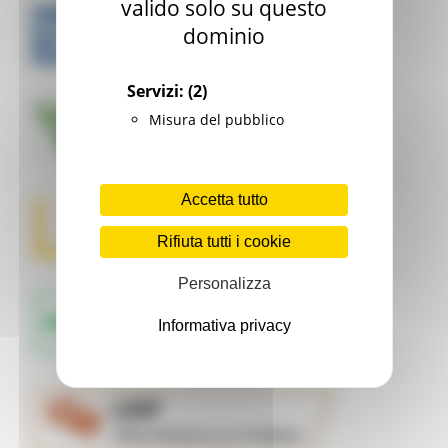
valido solo su questo
dominio
Servizi:
(2)
Misura del pubblico
Accetta tutto
Rifiuta tutti i cookie
Personalizza
Informativa privacy