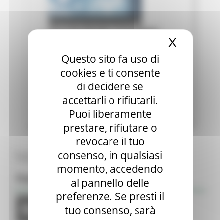
Marche Sicure, 1,2 milioni
per tecnologie e
X
Nascond
videosorveglianza: approvati
Questo sito fa uso di
i criteri del bando
cookies e ti consente
Comunicati stampa
In primo
di decidere se
piano
Enti Locali e
PA
Opportunità per il
accettarli o rifiutarli.
territorio
Puoi liberamente
prestare, rifiutare o
revocare il tuo
consenso, in qualsiasi
Tutte le news
momento, accedendo
Focus
al pannello delle
preferenze. Se presti il
tuo consenso, sarà