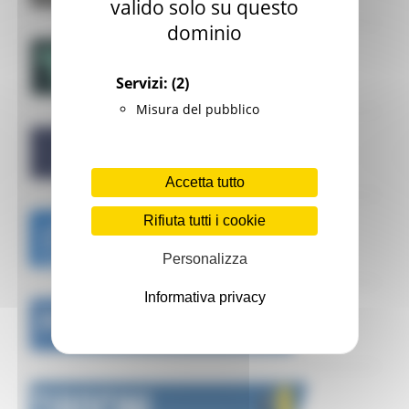
valido solo su questo
dominio
Servizi:
(2)
Misura del pubblico
Accetta tutto
Rifiuta tutti i cookie
Personalizza
Informativa privacy