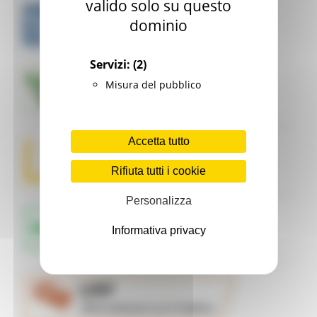
valido solo su questo
dominio
Servizi:
(2)
Misura del pubblico
Accetta tutto
Rifiuta tutti i cookie
Personalizza
Informativa privacy