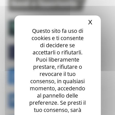
X
Nascond
Questo sito fa uso di
cookies e ti consente
di decidere se
accettarli o rifiutarli.
Puoi liberamente
prestare, rifiutare o
revocare il tuo
consenso, in qualsiasi
momento, accedendo
al pannello delle
preferenze. Se presti il
tuo consenso, sarà