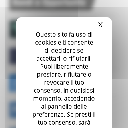
X
Nascond
Questo sito fa uso di
cookies e ti consente
di decidere se
accettarli o rifiutarli.
Puoi liberamente
prestare, rifiutare o
revocare il tuo
consenso, in qualsiasi
momento, accedendo
al pannello delle
preferenze. Se presti il
tuo consenso, sarà