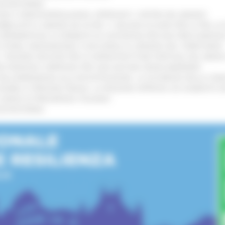
’ENTROTERRA
!
GIE E VIDEOSORVEGLIANZA: APPROVATI I CRITERI DEL BANDO
!
UBBLICATO IL BANDO DA OLTRE 11 MILIONI DI EURO PER LE PMI, 
A SPERIMENTALE LA FERMATA DI CIVITANOVA PER DUE FRECCIAROS
I STORIA, INNOVAZIONE E SOCCORSO AL SERVIZIO DEL TERRITORIO
!
RO: “RISORSE DECISIVE PER LE INFRASTRUTTURE PORTUALI DEL MEDI
IONE RINNOVA L'IMPEGNO PER UNA NATURA SENZA BARRIERE
!
"DALL’EMERGENZA ALLA RICOSTRUZIONE. LA SICUREZZA DELLA COMU
 DISABILI E PERSONE FRAGILI: LA REGIONE APPROVA UN AUMENTO 
L’ANNO DI PRESIDENZA ITALIANA
!
’ENTROTERRA
!