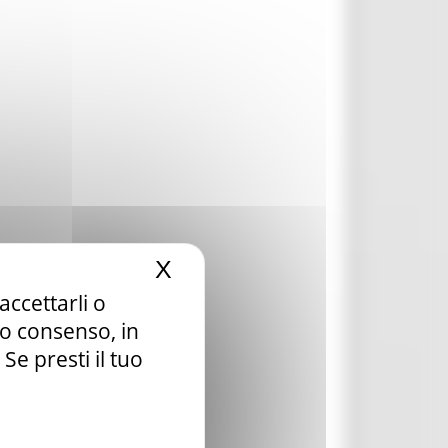
X
Nascondi il banner dei c
accettarli o
tuo consenso, in
e presti il tuo