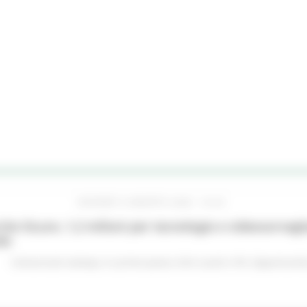
GIOVEDÌ 6 AGOSTO 2026 16:42
he Sicure, 1,2 milioni per tecnologie e videosorveglia
do
Comunicati stampa
In primo piano
Enti Locali e PA
Opportunità 