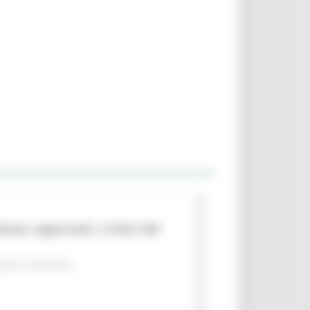
nza: approvati i criteri del
per il territorio