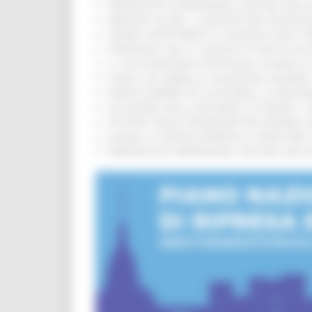
PRESENTATO HAPPENNINO, FESTIVAL DELL
MARCHE SICURE, 1,2 MILIONI PER TECNOLO
FONDO INVESTIMENTI E LIQUIDITÀ 2026: P
TRENITALIA, DAL 31 AGOSTO ATTIVA IN VI
IL 118 DI MACERATA FESTEGGIA 30 ANNI D
CIPESS, VIA LIBERA AI 106 MILIONI, BUGA
PARCHI SEMPRE PIÙ ACCESSIBILI, LA REG
ALLUVIONE 2022, ACQUAROLI AI SINDACI: 
PIÙ POSTI NELLE RESIDENZE PER ANZIANI,
EUSAIR, LA GIUNTA APPROVA IL PIANO PER 
PRESENTATO HAPPENNINO, FESTIVAL DELL