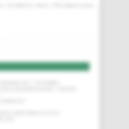
|
|
|
te
ProcediMarche
Rubrica
URP: la Regione risponde
LE DOMANDE DAL 1° SETTEMBRE
!
SA DELLA RELAZIONE MILANO – PESCARA
!
O ADRIATICO”
!
NITA’ VIENE PRIMA DI TUTTO”
!
DEL 35%
!