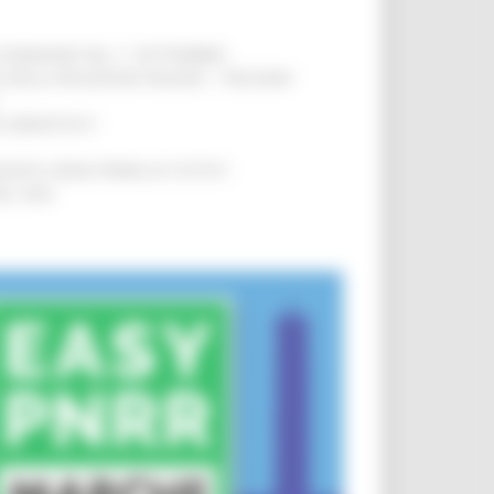
LE DOMANDE DAL 1° SETTEMBRE
!
SA DELLA RELAZIONE MILANO – PESCARA
!
O ADRIATICO”
!
NITA’ VIENE PRIMA DI TUTTO”
!
DEL 35%
!