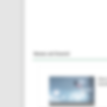
News ed Eventi
Marc
ban