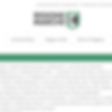
|
Amministrazione Trasparente
Profilo del committen
In Primo Piano
Regione Utile
Entra in Regione
GIE E VIDEOSORVEGLIANZA: APPROVATI I CRITERI DEL BANDO
!
UBBLICATO IL BANDO DA OLTRE 11 MILIONI DI EURO PER LE PMI, 
A SPERIMENTALE LA FERMATA DI CIVITANOVA PER DUE FRECCIAROS
I STORIA, INNOVAZIONE E SOCCORSO AL SERVIZIO DEL TERRITORIO
!
RO: “RISORSE DECISIVE PER LE INFRASTRUTTURE PORTUALI DEL MEDI
IONE RINNOVA L'IMPEGNO PER UNA NATURA SENZA BARRIERE
!
"DALL’EMERGENZA ALLA RICOSTRUZIONE. LA SICUREZZA DELLA COMU
 DISABILI E PERSONE FRAGILI: LA REGIONE APPROVA UN AUMENTO 
L’ANNO DI PRESIDENZA ITALIANA
!