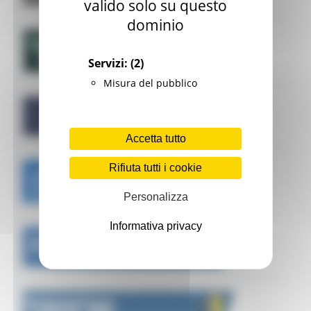
valido solo su questo
dominio
Servizi:
(2)
Misura del pubblico
Accetta tutto
Rifiuta tutti i cookie
Personalizza
Informativa privacy