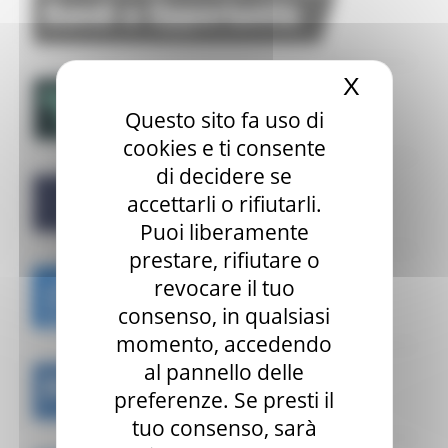
X
Nascond
Questo sito fa uso di
cookies e ti consente
di decidere se
accettarli o rifiutarli.
Puoi liberamente
prestare, rifiutare o
revocare il tuo
consenso, in qualsiasi
momento, accedendo
al pannello delle
preferenze. Se presti il
tuo consenso, sarà