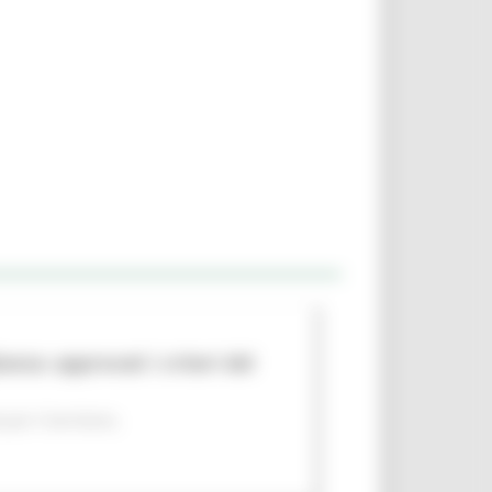
nza: approvati i criteri del
per il territorio