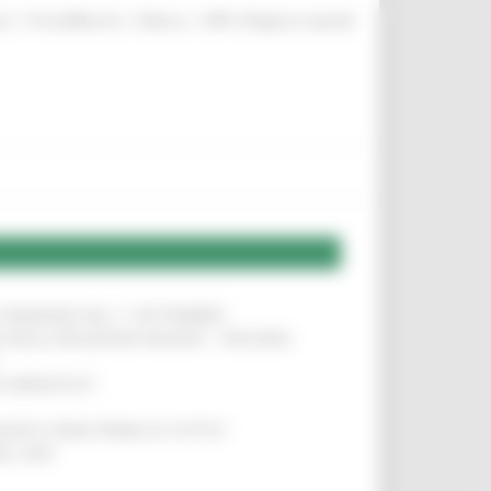
|
|
|
te
ProcediMarche
Rubrica
URP: la Regione risponde
LE DOMANDE DAL 1° SETTEMBRE
!
SA DELLA RELAZIONE MILANO – PESCARA
!
O ADRIATICO”
!
NITA’ VIENE PRIMA DI TUTTO”
!
DEL 35%
!