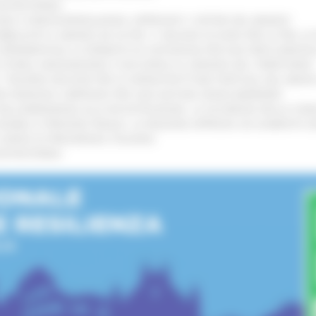
’ENTROTERRA
!
GIE E VIDEOSORVEGLIANZA: APPROVATI I CRITERI DEL BANDO
!
UBBLICATO IL BANDO DA OLTRE 11 MILIONI DI EURO PER LE PMI, 
A SPERIMENTALE LA FERMATA DI CIVITANOVA PER DUE FRECCIAROS
I STORIA, INNOVAZIONE E SOCCORSO AL SERVIZIO DEL TERRITORIO
!
RO: “RISORSE DECISIVE PER LE INFRASTRUTTURE PORTUALI DEL MEDI
IONE RINNOVA L'IMPEGNO PER UNA NATURA SENZA BARRIERE
!
"DALL’EMERGENZA ALLA RICOSTRUZIONE. LA SICUREZZA DELLA COMU
 DISABILI E PERSONE FRAGILI: LA REGIONE APPROVA UN AUMENTO 
L’ANNO DI PRESIDENZA ITALIANA
!
’ENTROTERRA
!