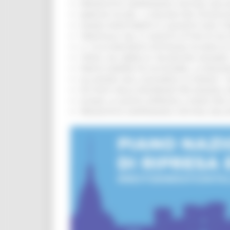
PRESENTATO HAPPENNINO, FESTIVAL DELL
MARCHE SICURE, 1,2 MILIONI PER TECNOLO
FONDO INVESTIMENTI E LIQUIDITÀ 2026: P
TRENITALIA, DAL 31 AGOSTO ATTIVA IN VI
IL 118 DI MACERATA FESTEGGIA 30 ANNI D
CIPESS, VIA LIBERA AI 106 MILIONI, BUGA
PARCHI SEMPRE PIÙ ACCESSIBILI, LA REG
ALLUVIONE 2022, ACQUAROLI AI SINDACI: 
PIÙ POSTI NELLE RESIDENZE PER ANZIANI,
EUSAIR, LA GIUNTA APPROVA IL PIANO PER 
PRESENTATO HAPPENNINO, FESTIVAL DELL