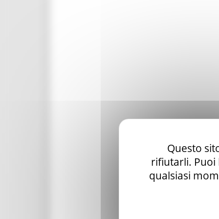
Questo sito
rifiutarli. Puo
qualsiasi mome