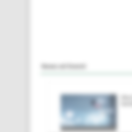
News ed Eventi
Marc
ban