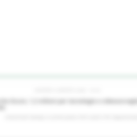
GIOVEDÌ 6 AGOSTO 2026 16:42
he Sicure, 1,2 milioni per tecnologie e videosorveglia
do
Comunicati stampa
In primo piano
Enti Locali e PA
Opportunità 