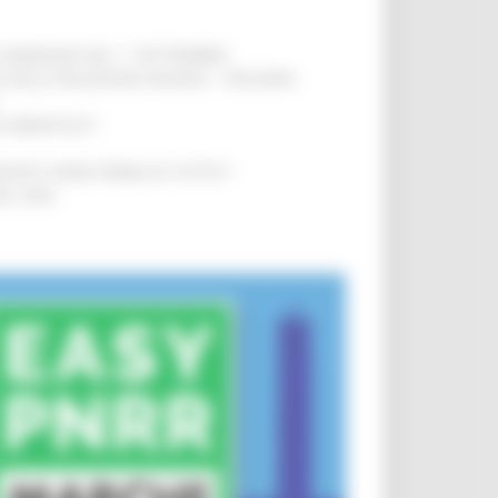
LE DOMANDE DAL 1° SETTEMBRE
!
SA DELLA RELAZIONE MILANO – PESCARA
!
O ADRIATICO”
!
NITA’ VIENE PRIMA DI TUTTO”
!
DEL 35%
!