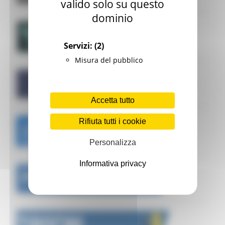
valido solo su questo
dominio
Servizi:
(2)
Misura del pubblico
Accetta tutto
Rifiuta tutti i cookie
Personalizza
Informativa privacy